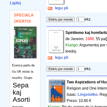
Ligiloj
legu pli
SPECIALA
ekz.
OFERTO!
Spiritismo kaj homfarita
de Janeiro.
1988
.
55 paĝ
Klarigo:
Argumentoj por s
kredoj.
legu pli
Esenca parto de
ekz.
ĉiu UK estas la
muziko. Grupo
Two Aspirations of Hu
Sepa
Religion and One Inte
kaj
Isaac
.
Lingvistiko
. Reg
Asorti
Prezo: 10.80 €
Klarigo:
Pri du aspiroj de la homaro
dancigis