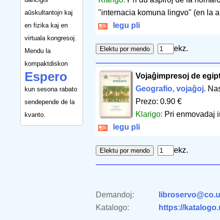
"internacia komuna lingvo" (en la a
aŭskultantojn kaj
legu pli
en fizika kaj en
virtuala kongresoj.
ekz.
Mendu la
kompaktdiskon
Espero
Vojaĝimpresoj de egipt
Geografio, vojaĝoj
. Na
kun sesona rabato
Prezo: 0.90 €
sendepende de la
Klarigo:
Pri enmovadaj i
kvanto.
legu pli
ekz.
Demandoj:
libroservo@co.u
Katalogo:
https://katalogo