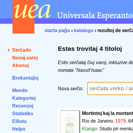
starta paĝo
›
katalogo
› rezultoj de ser
Estas trovitaj 4 titoloj
Serĉado
Novaj varoj
Estis serĉataj ĉiuj varoj, inkluzive 
Abonoj
nomata "Nassif Isaac"
Brokantaĵoj
Nova serĉo:
Mendo
Kategorioj
Recenzoj
Mortintoj kaj la mortant
Statistiko
Rio de Janeiro.
1979
.
64
Elŝutu
Klarigo:
Studo pri reenk
Helpo