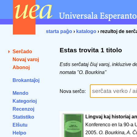
starta paĝo
›
katalogo
› rezultoj de ser
Estas trovita 1 titolo
Serĉado
Novaj varoj
Estis serĉataj ĉiuj varoj, inkluzive 
Abonoj
nomata "O. Bourkina"
Brokantaĵoj
Nova serĉo:
Mendo
Kategorioj
Recenzoj
Lingvaj kaj historiaj an
Statistiko
Konferenco en la 90-a 
Elŝutu
2005.
O. Bourkina, A. Či
Helpo