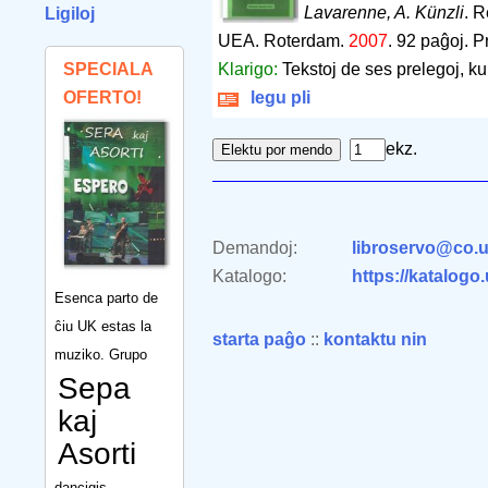
Lavarenne, A. Künzli
. R
Ligiloj
UEA. Roterdam.
2007
.
92 paĝoj
.
P
SPECIALA
Klarigo:
Tekstoj de ses prelegoj, k
OFERTO!
legu pli
ekz.
Demandoj:
libroservo@co.u
Katalogo:
https://katalogo
Esenca parto de
ĉiu UK estas la
starta paĝo
::
kontaktu nin
muziko. Grupo
Sepa
kaj
Asorti
dancigis