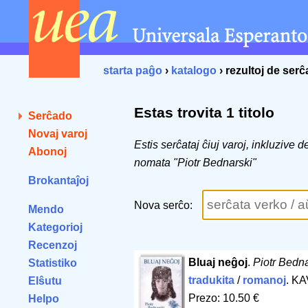
starta paĝo
›
katalogo
› rezultoj de ser
Estas trovita 1 titolo
Serĉado
Novaj varoj
Estis serĉataj ĉiuj varoj, inkluzive 
Abonoj
nomata "Piotr Bednarski"
Brokantaĵoj
Nova serĉo:
Mendo
Kategorioj
Recenzoj
Bluaj neĝoj
.
Piotr Bedn
Statistiko
tradukita
/
romanoj
. K
Elŝutu
Prezo: 10.50 €
Helpo