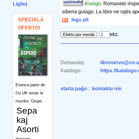
Klarigo:
Romaneto inspirit
Ligiloj
siberia gulago. La libro ne rajtis 
SPECIALA
legu pli
OFERTO!
ekz.
Demandoj:
libroservo@co.u
Katalogo:
https://katalogo
Esenca parto de
starta paĝo
::
kontaktu nin
ĉiu UK estas la
muziko. Grupo
Sepa
kaj
Asorti
dancigis