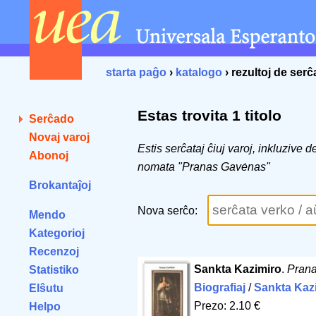
starta paĝo
›
katalogo
› rezultoj de ser
Estas trovita 1 titolo
Serĉado
Novaj varoj
Estis serĉataj ĉiuj varoj, inkluzive 
Abonoj
nomata "Pranas Gavėnas"
Brokantaĵoj
Nova serĉo:
Mendo
Kategorioj
Recenzoj
Sankta Kazimiro
.
Pran
Statistiko
Biografiaj
/
Sankta Kaz
Elŝutu
Prezo: 2.10 €
Helpo