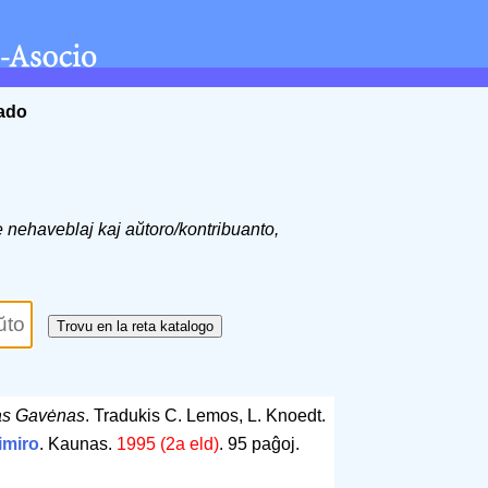
ĉado
de nehaveblaj kaj aŭtoro/kontribuanto,
as Gavėnas
. Tradukis C. Lemos, L. Knoedt.
imiro
. Kaunas.
1995 (2a eld)
.
95 paĝoj
.