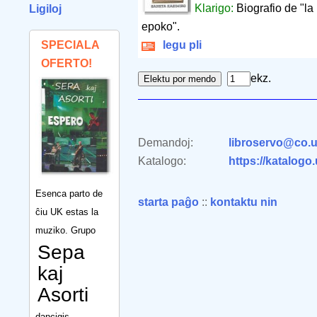
Klarigo:
Biografio de "l
Ligiloj
epoko".
SPECIALA
legu pli
OFERTO!
ekz.
Demandoj:
libroservo@co.u
Katalogo:
https://katalogo
Esenca parto de
starta paĝo
::
kontaktu nin
ĉiu UK estas la
muziko. Grupo
Sepa
kaj
Asorti
dancigis