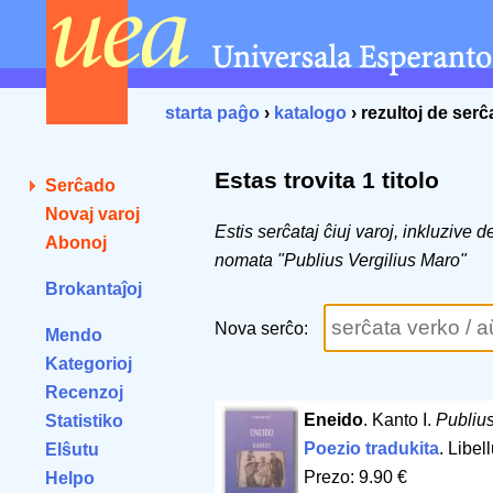
starta paĝo
›
katalogo
› rezultoj de ser
Estas trovita 1 titolo
Serĉado
Novaj varoj
Estis serĉataj ĉiuj varoj, inkluzive 
Abonoj
nomata "Publius Vergilius Maro"
Brokantaĵoj
Nova serĉo:
Mendo
Kategorioj
Recenzoj
Eneido
. Kanto I.
Publius
Statistiko
Poezio tradukita
. Libe
Elŝutu
Prezo: 9.90 €
Helpo