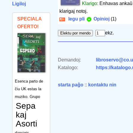
Klarigo:
Enhavas ankaŭ l
Ligiloj
klarigaj notoj.
SPECIALA
legu pli
Opinioj
(1)
OFERTO!
ekz.
Demandoj:
libroservo@co.u
Katalogo:
https://katalogo
Esenca parto de
starta paĝo
::
kontaktu nin
ĉiu UK estas la
muziko. Grupo
Sepa
kaj
Asorti
dancigis