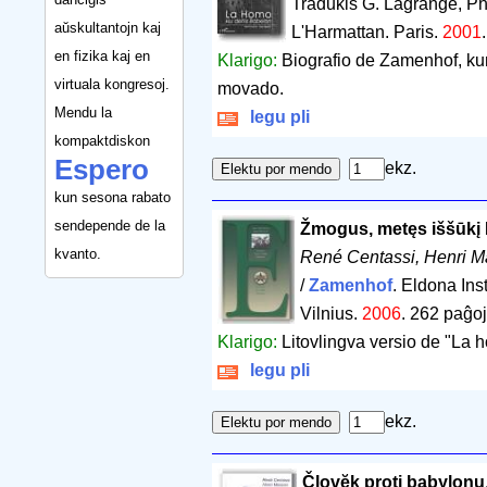
Tradukis G. Lagrange, P
aŭskultantojn kaj
L'Harmattan. Paris.
2001
en fizika kaj en
Klarigo:
Biografio de Zamenhof, kun 
virtuala kongresoj.
movado.
Mendu la
legu pli
kompaktdiskon
Espero
ekz.
kun sesona rabato
sendepende de la
Žmogus, metęs iššūkį 
kvanto.
René Centassi, Henri 
/
Zamenhof
. Eldona Inst
Vilnius.
2006
.
262 paĝoj
Klarigo:
Litovlingva versio de "La 
legu pli
ekz.
Človĕk proti babylonu