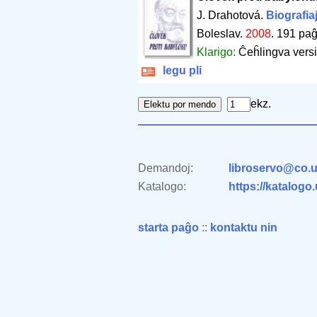
J. Drahotová.
Biografia
Boleslav.
2008
.
191 paĝ
Klarigo:
Ĉeĥlingva versi
legu pli
ekz.
Demandoj:
libroservo@co.u
Katalogo:
https://katalogo
starta paĝo
::
kontaktu nin