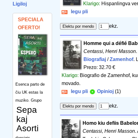
Klarigo:
Hispanlingva ver
Ligiloj
legu pli
SPECIALA
ekz.
OFERTO!
Homme qui a défié Babe
Centassi, Henri Masson
Biografiaj
/
Zamenhof
. 
Prezo: 32.70 €
Klarigo:
Biografio de Zamenhof, kun 
movado.
Esenca parto de
legu pli
Opinioj
(1)
ĉiu UK estas la
muziko. Grupo
ekz.
Sepa
kaj
Homo kiu defiis Babelo
Asorti
Centassi, Henri Masson
.
dancigis