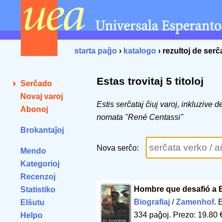
starta paĝo
›
katalogo
› rezultoj de ser
Estas trovitaj 5 titoloj
Serĉado
Novaj varoj
Estis serĉataj ĉiuj varoj, inkluzive 
Abonoj
nomata "René Centassi"
Brokantaĵoj
Nova serĉo:
Mendo
Kategorioj
Recenzoj
Hombre que desafió a B
Statistiko
Biografiaj
/
Zamenhof
. 
Elŝutu
334 paĝoj
.
Prezo: 19.80 
Helpo