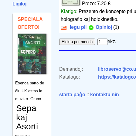
Prezo: 7.20 €
Ligiloj
Klarigo:
Prezento de koncepto pri 
SPECIALA
holografio kaj holokinetiko.
OFERTO!
legu pli
Opinioj
(1)
ekz.
Demandoj:
libroservo@co.u
Katalogo:
https://katalogo
Esenca parto de
ĉiu UK estas la
starta paĝo
::
kontaktu nin
muziko. Grupo
Sepa
kaj
Asorti
dancigis