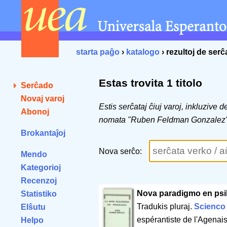
starta paĝo
›
katalogo
› rezultoj de ser
Estas trovita 1 titolo
Serĉado
Novaj varoj
Estis serĉataj ĉiuj varoj, inkluzive 
Abonoj
nomata "Ruben Feldman Gonzalez
Brokantaĵoj
Nova serĉo:
Mendo
Kategorioj
Recenzoj
Nova paradigmo en psi
Statistiko
Tradukis pluraj.
Scienco 
Elŝutu
espérantiste de l'Agenai
Helpo