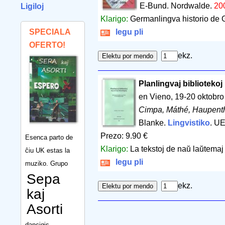
E-Bund. Nordwalde.
20
Ligiloj
Klarigo:
Germanlingva historio de 
SPECIALA
legu pli
OFERTO!
ekz.
Planlingvaj bibliotekoj
en Vieno, 19-20 oktobr
Cimpa, Máthé, Haupenth
Blanke.
Lingvistiko
. U
Prezo: 9.90 €
Esenca parto de
Klarigo:
La tekstoj de naŭ laŭtemaj 
ĉiu UK estas la
legu pli
muziko. Grupo
Sepa
ekz.
kaj
Asorti
dancigis