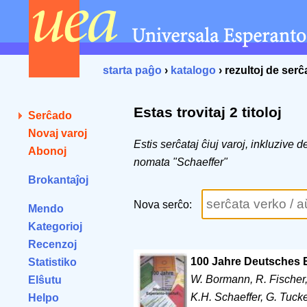
starta paĝo
›
katalogo
› rezultoj de ser
Estas trovitaj 2 titoloj
Serĉado
Novaj varoj
Estis serĉataj ĉiuj varoj, inkluzive 
Abonoj
nomata "Schaeffer"
Brokantaĵoj
Nova serĉo:
Mendo
Kategorioj
Recenzoj
100 Jahre Deutsches E
Statistiko
W. Bormann, R. Fischer, 
Elŝutu
K.H. Schaeffer, G. Tuck
Helpo