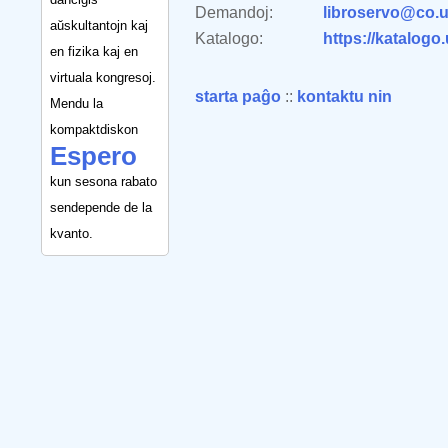
Demandoj:
libroservo@co.u
aŭskultantojn kaj
Katalogo:
https://katalogo
en fizika kaj en
virtuala kongresoj.
starta paĝo
::
kontaktu nin
Mendu la
kompaktdiskon
Espero
kun sesona rabato
sendepende de la
kvanto.