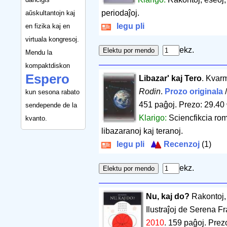
periodaĵoj.
aŭskultantojn kaj
legu pli
en fizika kaj en
virtuala kongresoj.
ekz.
Mendu la
kompaktdiskon
Espero
Libazar' kaj Tero
. Kvar
Rodin
.
Prozo originala
kun sesona rabato
451 paĝoj
.
Prezo: 29.40
sendepende de la
Klarigo:
Sciencfikcia ro
kvanto.
libazaranoj kaj teranoj.
legu pli
Recenzoj
(1)
ekz.
Nu, kaj do?
Rakontoj, 
Ilustraĵoj de Serena F
2010
.
159 paĝoj
.
Prezo