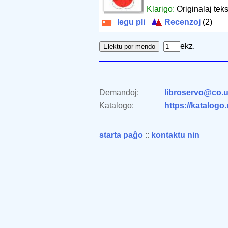
Klarigo:
Originalaj teks
legu pli
Recenzoj
(2)
ekz.
Demandoj:
libroservo@co.u
Katalogo:
https://katalogo
starta paĝo
::
kontaktu nin