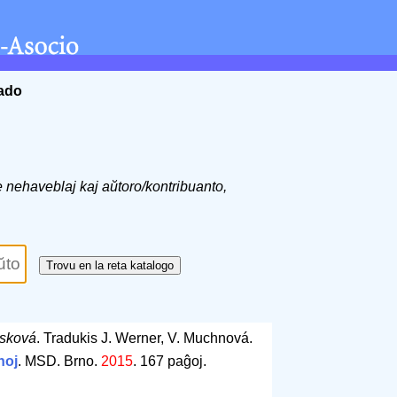
ĉado
de nehaveblaj kaj aŭtoro/kontribuanto,
sková
. Tradukis J. Werner, V. Muchnová.
noj
. MSD. Brno.
2015
.
167 paĝoj
.