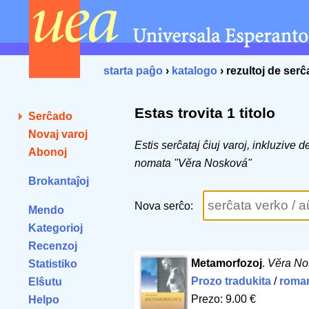
starta paĝo
›
katalogo
› rezultoj de ser
Estas trovita 1 titolo
Serĉado
Novaj varoj
Estis serĉataj ĉiuj varoj, inkluzive 
Abonoj
nomata "Vĕra Nosková"
Brokantaĵoj
Nova serĉo:
Mendo
Kategorioj
Recenzoj
Metamorfozoj
.
Vĕra No
Statistiko
Prozo tradukita
/
roma
Elŝutu
Prezo: 9.00 €
Helpo