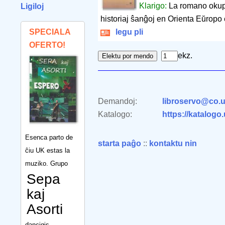
Klarigo:
La romano okupi
Ligiloj
historiaj ŝanĝoj en Orienta Eŭropo
SPECIALA
legu pli
OFERTO!
ekz.
Demandoj:
libroservo@co.u
Katalogo:
https://katalogo
Esenca parto de
starta paĝo
::
kontaktu nin
ĉiu UK estas la
muziko. Grupo
Sepa
kaj
Asorti
dancigis