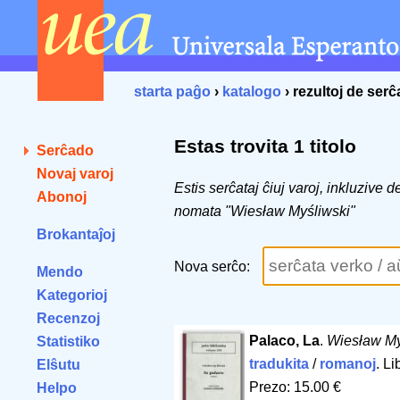
starta paĝo
›
katalogo
› rezultoj de ser
Estas trovita 1 titolo
Serĉado
Novaj varoj
Estis serĉataj ĉiuj varoj, inkluzive 
Abonoj
nomata "Wiesław Myśliwski"
Brokantaĵoj
Nova serĉo:
Mendo
Kategorioj
Recenzoj
Palaco, La
.
Wiesław My
Statistiko
tradukita
/
romanoj
. L
Elŝutu
Prezo: 15.00 €
Helpo