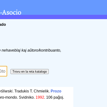
ĉado
de nehaveblaj kaj aŭtoro/kontribuanto,
śliwski
. Tradukis T. Chmielik.
Prozo
ibro-mondo. Svidniko.
1992
.
106 paĝoj
.