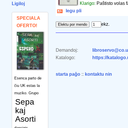
Klarigo:
Paŝtisto volas f
Ligiloj
legu pli
SPECIALA
ekz.
OFERTO!
Demandoj:
libroservo@co.u
Katalogo:
https://katalogo
starta paĝo
::
kontaktu nin
Esenca parto de
ĉiu UK estas la
muziko. Grupo
Sepa
kaj
Asorti
dancigis