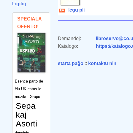
Ligiloj
legu pli
SPECIALA
OFERTO!
Demandoj:
libroservo@co.u
Katalogo:
https://katalogo
starta paĝo
::
kontaktu nin
Esenca parto de
ĉiu UK estas la
muziko. Grupo
Sepa
kaj
Asorti
dancigis