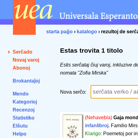
starta paĝo
›
katalogo
› rezultoj de ser
Estas trovita 1 titolo
Serĉado
Novaj varoj
Estis serĉataj ĉiuj varoj, inkluzive 
Abonoj
nomata "Zofia Mirska"
Brokantaĵoj
Nova serĉo:
Mendo
Kategorioj
Recenzoj
(Nehavebla)
Gaja mon
Statistiko
infanlibroj
. Familio Mir
Elŝutu
Klarigo:
Poemetoj por in
Helpo