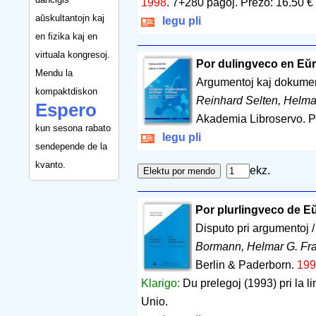
1998
.
7+280 paĝoj
.
Prezo: 16.50 €
aŭskultantojn kaj
legu pli
en fizika kaj en
virtuala kongresoj.
Por dulingveco en Eŭr
Mendu la
Argumentoj kaj dokume
kompaktdiskon
Reinhard Selten, Helma
Espero
Akademia Libroservo. 
kun sesona rabato
legu pli
sendepende de la
kvanto.
ekz.
Por plurlingveco de E
Disputo pri argumentoj 
Bormann, Helmar G. Fr
Berlin & Paderborn.
199
Klarigo:
Du prelegoj (1993) pri la l
Unio.