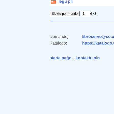
legu pli
ekz.
Demandoj:
libroservo@co.u
Katalogo:
https://katalogo
starta paĝo
::
kontaktu nin