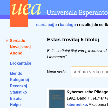
starta paĝo
›
katalogo
› rezultoj de ser
Estas trovitaj 5 titoloj
Serĉado
Novaj varoj
Estis serĉataj ĉiuj varoj, inkluzive
Abonoj
Libroservo"
Brokantaĵoj
Nova serĉo:
Mendo
Kategorioj
Recenzoj
Kybernetische Pädago
Statistiko
1992. Band 7.
Helmar Fr
Elŝutu
kibernetiko
. Akademia
Helpo