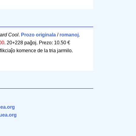
ard Cool
.
Prozo originala
/
romanoj
.
00
.
20+228 paĝoj
.
Prezo: 10.50 €
ikciaĵo komence de la tria jarmilo.
ea.org
.uea.org