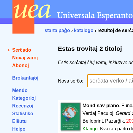
starta paĝo
›
katalogo
› rezultoj de ser
Estas trovitaj 2 titoloj
Serĉado
Novaj varoj
Estis serĉataj ĉiuj varoj, inkluzive d
Abonoj
Brokantaĵoj
Nova serĉo:
Mendo
Kategorioj
Mond-sav-plano
. Fund
Recenzoj
Verdaj Paculoj.
Gerard 
Statistiko
Belloprint. Pazarĝik.
20
Elŝutu
Klarigo:
Kvazaŭ parto de
Helpo