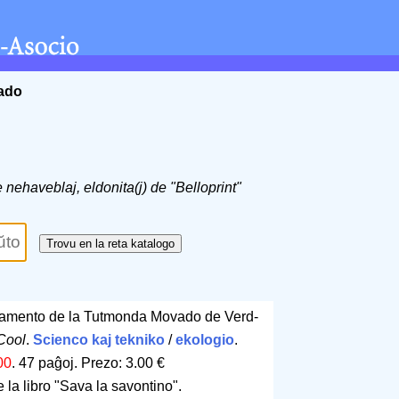
ĉado
e nehaveblaj, eldonita(j) de "Belloprint"
amento de la Tutmonda Movado de Verd-
Cool
.
Scienco kaj tekniko
/
ekologio
.
00
.
47 paĝoj
.
Prezo: 3.00 €
 la libro "Sava la savontino".