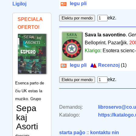
legu pli
Ligiloj
ekz.
SPECIALA
OFERTO!
Sava la savontino
.
Ger
Belloprint. Pazarĝik.
20
Klarigo:
Esotera scienc-f
legu pli
Recenzoj
(1)
ekz.
Esenca parto de
ĉiu UK estas la
muziko. Grupo
Sepa
Demandoj:
libroservo@co.u
Katalogo:
https://katalogo
kaj
Asorti
starta paĝo
::
kontaktu nin
dancigis