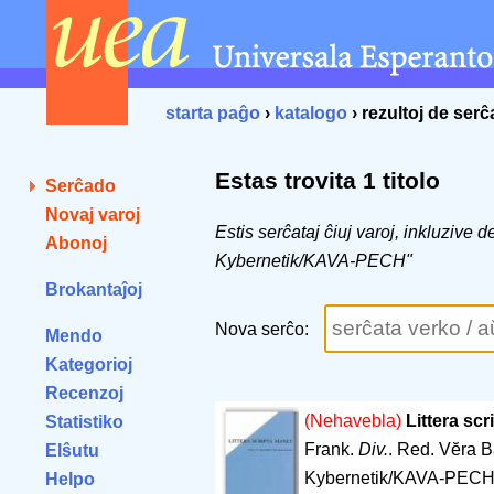
starta paĝo
›
katalogo
› rezultoj de ser
Estas trovita 1 titolo
Serĉado
Novaj varoj
Estis serĉataj ĉiuj varoj, inkluzive de
Abonoj
Kybernetik/KAVA-PECH"
Brokantaĵoj
Nova serĉo:
Mendo
Kategorioj
Recenzoj
(Nehavebla)
Littera sc
Statistiko
Frank.
Div.
. Red. Vĕra 
Elŝutu
Kybernetik/KAVA-PECH.
Helpo