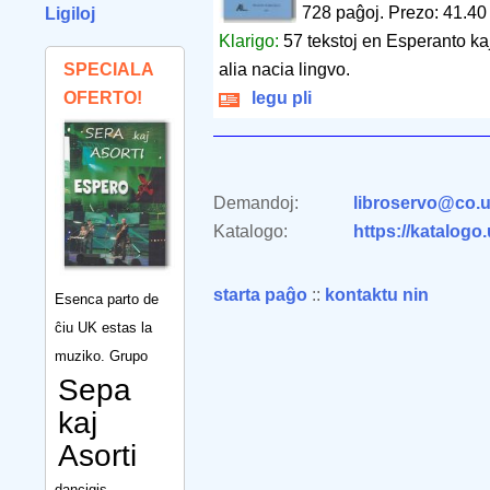
728 paĝoj
.
Prezo: 41.40
Ligiloj
Klarigo:
57 tekstoj en Esperanto ka
SPECIALA
alia nacia lingvo.
OFERTO!
legu pli
Demandoj:
libroservo@co.u
Katalogo:
https://katalogo
starta paĝo
::
kontaktu nin
Esenca parto de
ĉiu UK estas la
muziko. Grupo
Sepa
kaj
Asorti
dancigis