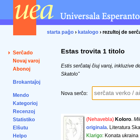
starta paĝo
›
katalogo
› rezultoj de ser
Estas trovita 1 titolo
Serĉado
Novaj varoj
Estis serĉataj ĉiuj varoj, inkluzive d
Abonoj
Skatolo"
Brokantaĵoj
Nova serĉo:
Mendo
Kategorioj
Recenzoj
(Nehavebla)
Koloro
.
Mi
Statistiko
originala
. Literatura Ska
Elŝutu
Klarigo:
Konata ukraina 
Helpo