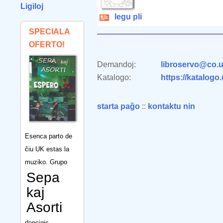
Ligiloj
legu pli
SPECIALA
OFERTO!
Demandoj:
libroservo@co.u
Katalogo:
https://katalogo
starta paĝo
::
kontaktu nin
Esenca parto de
ĉiu UK estas la
muziko. Grupo
Sepa
kaj
Asorti
dancigis