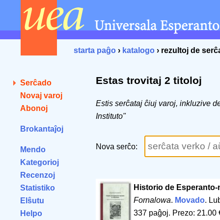
starta paĝo
›
katalogo
› rezultoj de ser
Estas trovitaj 2 titoloj
Serĉado
Novaj varoj
Estis serĉataj ĉiuj varoj, inkluzive 
Abonoj
Instituto"
Brokantaĵoj
Nova serĉo:
Mendo
Kategorioj
Recenzoj
Historio de Esperanto
Statistiko
Fornalowa
.
Movado
. Lu
Elŝutu
337 paĝoj
.
Prezo: 21.00 
Helpo