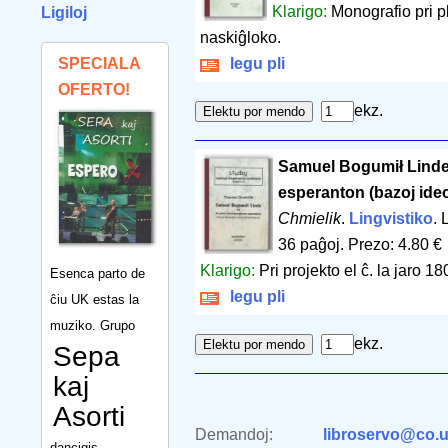
Klarigo:
Monografio pri pl
Ligiloj
naskiĝloko.
SPECIALA
legu pli
OFERTO!
ekz.
Samuel Bogumił Linde k
esperanton (bazoj ideol
Chmielik
.
Lingvistiko
. 
36 paĝoj
.
Prezo: 4.80 €
Klarigo:
Pri projekto el ĉ. la jaro 18
Esenca parto de
legu pli
ĉiu UK estas la
muziko. Grupo
ekz.
Sepa
kaj
Asorti
Demandoj:
libroservo@co.u
dancigis