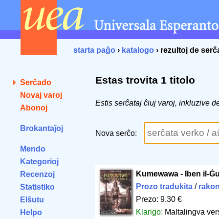
starta paĝo
›
katalogo
› rezultoj de ser
Estas trovita 1 titolo
Serĉado
Novaj varoj
Estis serĉataj ĉiuj varoj, inkluzive 
Abonoj
Brokantaĵoj
Nova serĉo:
Mendo
Kategorioj
Kumewawa - Iben il-Ġ
Recenzoj
Prozo tradukita
/
rakon
Statistiko
Prezo: 9.30 €
Elŝutu
Klarigo:
Maltalingva ver
Helpo