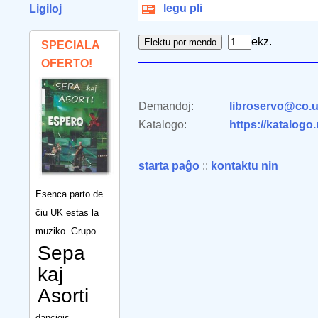
legu pli
Ligiloj
ekz.
SPECIALA
OFERTO!
Demandoj:
libroservo@co.u
Katalogo:
https://katalogo
starta paĝo
::
kontaktu nin
Esenca parto de
ĉiu UK estas la
muziko. Grupo
Sepa
kaj
Asorti
dancigis