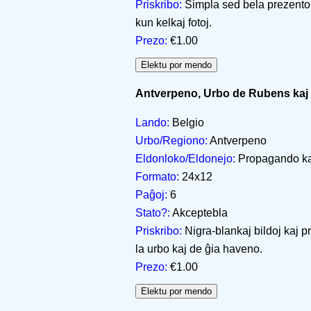
Priskribo:
Simpla sed bela prezento p
kun kelkaj fotoj.
Prezo:
€1.00
Antverpeno, Urbo de Rubens kaj 
Lando:
Belgio
Urbo/Regiono:
Antverpeno
Eldonloko/Eldonejo:
Propagando ka
Formato:
24x12
Paĝoj:
6
Stato?:
Akceptebla
Priskribo:
Nigra-blankaj bildoj kaj pr
la urbo kaj de ĝia haveno.
Prezo:
€1.00