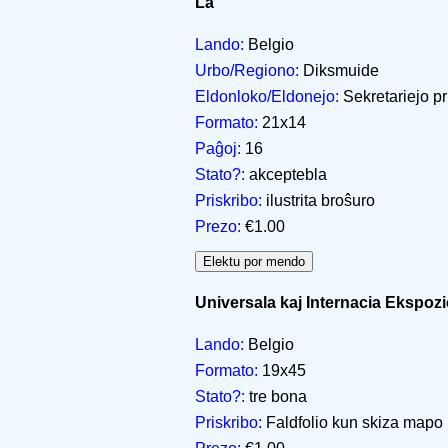
La
Lando:
Belgio
Urbo/Regiono:
Diksmuide
Eldonloko/Eldonejo:
Sekretariejo pr
Formato:
21x14
Paĝoj:
16
Stato?:
akceptebla
Priskribo:
ilustrita broŝuro
Prezo:
€1.00
Universala kaj Internacia Ekspoz
Lando:
Belgio
Formato:
19x45
Stato?:
tre bona
Priskribo:
Faldfolio kun skiza mapo 