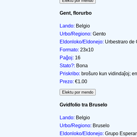
Gent, florurbo
Lando:
Belgio
Urbo/Regiono:
Gento
Eldonloko/Eldonejo:
Urbestraro de 
Formato:
23x10
Paĝoj:
16
Stato?:
Bona
Priskribo:
broŝuro kun vidindaĵoj; 
Prezo:
€1.00
Gvidfolio tra Bruselo
Lando:
Belgio
Urbo/Regiono:
Bruselo
Eldonloko/Eldonejo:
Grupo Esperant