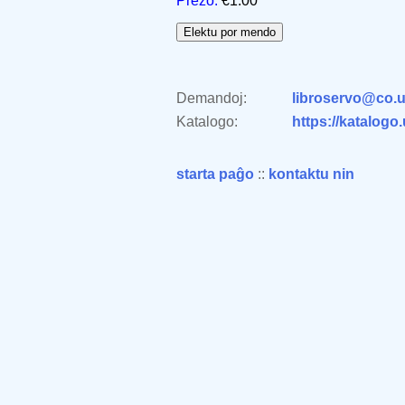
Prezo:
€1.00
Demandoj:
libroservo@co.u
Katalogo:
https://katalogo
starta paĝo
::
kontaktu nin