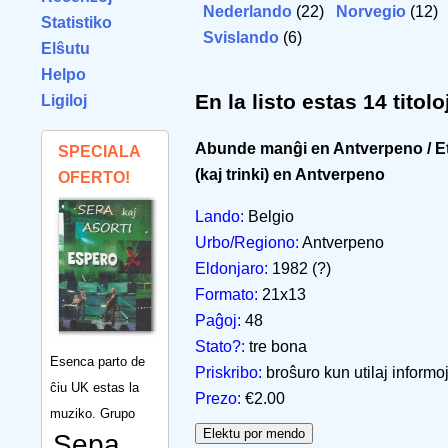
Nederlando
(22)
Norvegio
(12
Statistiko
Svislando
(6)
Elŝutu
Helpo
En la listo estas 14 titolo
Ligiloj
Abunde manĝi en Antverpeno / E
SPECIALA
(kaj trinki) en Antverpeno
OFERTO!
Lando:
Belgio
Urbo/Regiono:
Antverpeno
Eldonjaro:
1982 (?)
Formato:
21x13
Paĝoj:
48
Stato?:
tre bona
Esenca parto de
Priskribo:
broŝuro kun utilaj informoj
ĉiu UK estas la
Prezo:
€2.00
muziko. Grupo
Sepa