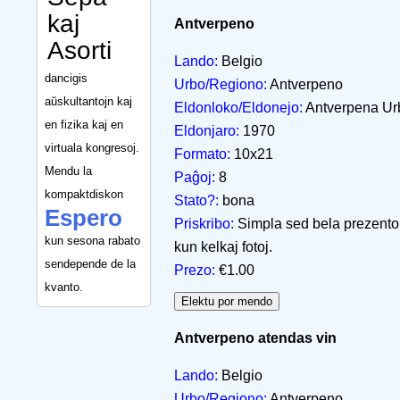
kaj
Antverpeno
Asorti
Lando:
Belgio
dancigis
Urbo/Regiono:
Antverpeno
aŭskultantojn kaj
Eldonloko/Eldonejo:
Antverpena Ur
en fizika kaj en
Eldonjaro:
1970
virtuala kongresoj.
Formato:
10x21
Mendu la
Paĝoj:
8
kompaktdiskon
Stato?:
bona
Espero
Priskribo:
Simpla sed bela prezento p
kun sesona rabato
kun kelkaj fotoj.
sendepende de la
Prezo:
€1.00
kvanto.
Antverpeno atendas vin
Lando:
Belgio
Urbo/Regiono:
Antverpeno