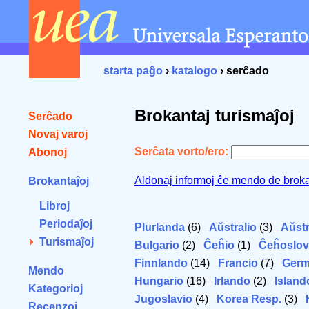
starta paĝo
›
katalogo
› serĉado
Brokantaj turismaĵoj
Serĉado
Novaj varoj
Serĉata vorto/ero:
Abonoj
Aldonaj informoj ĉe mendo de broka
Brokantaĵoj
Libroj
Periodaĵoj
Plurlanda
(6)
Aŭstralio
(3)
Aŭstr
Turismaĵoj
Bulgario
(2)
Ĉeĥio
(1)
Ĉeĥoslov
Finnlando
(14)
Francio
(7)
Germ
Mendo
Hungario
(16)
Irlando
(2)
Island
Kategorioj
Jugoslavio
(4)
Korea Resp.
(3)
Recenzoj