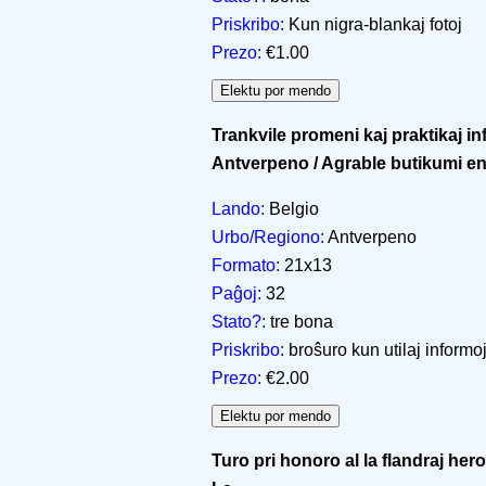
Priskribo:
Kun nigra-blankaj fotoj
Prezo:
€1.00
Trankvile promeni kaj praktikaj in
Antverpeno / Agrable butikumi e
Lando:
Belgio
Urbo/Regiono:
Antverpeno
Formato:
21x13
Paĝoj:
32
Stato?:
tre bona
Priskribo:
broŝuro kun utilaj informo
Prezo:
€2.00
Turo pri honoro al la flandraj her