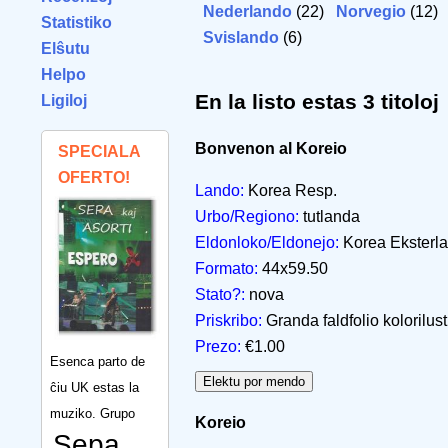
Nederlando
(22)
Norvegio
(12
Statistiko
Svislando
(6)
Elŝutu
Helpo
En la listo estas 3 titoloj
Ligiloj
Bonvenon al Koreio
SPECIALA
OFERTO!
Lando:
Korea Resp.
Urbo/Regiono:
tutlanda
Eldonloko/Eldonejo:
Korea Eksterla
Formato:
44x59.50
Stato?:
nova
Priskribo:
Granda faldfolio kolorilust
Prezo:
€1.00
Esenca parto de
ĉiu UK estas la
muziko. Grupo
Koreio
Sepa