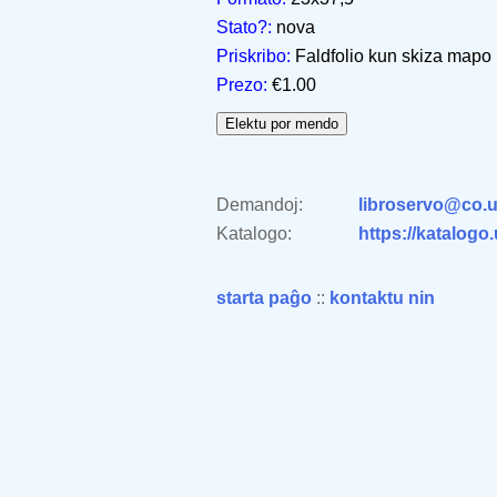
Stato?:
nova
Priskribo:
Faldfolio kun skiza mapo
Prezo:
€1.00
Demandoj:
libroservo@co.u
Katalogo:
https://katalogo
starta paĝo
::
kontaktu nin