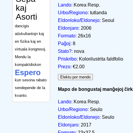
Lando:
Korea Resp.
kaj
Urbo/Regiono:
tutlanda
Asorti
Eldonloko/Eldonejo:
Seoul
dancigis
Eldonjaro:
2006
aŭskultantojn kaj
Formato:
26x16
en fizika kaj en
Paĝoj:
8
virtuala kongresoj.
Stato?:
nova
Mendu la
Priskribo:
Kolorilustrita faldfolio
kompaktdiskon
Prezo:
€2.00
Espero
kun sesona rabato
sendepende de la
Mapo de bongustaj manĝejoj ĉirk
kvanto.
Lando:
Korea Resp.
Urbo/Regiono:
Seulo
Eldonloko/Eldonejo:
Seulo
Eldonjaro:
2017
Formato:
23x37,5