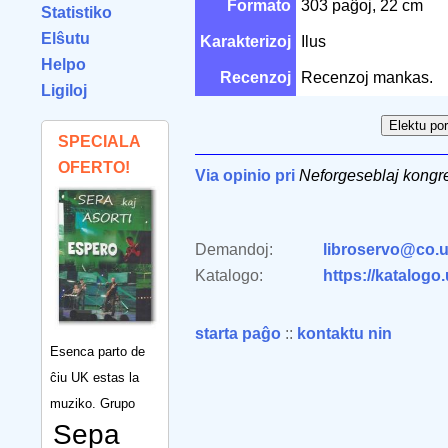
Formato
303 paĝoj, 22 cm
Statistiko
Elŝutu
Karakterizoj
Ilus
Helpo
Recenzoj
Recenzoj mankas.
Ligiloj
SPECIALA
OFERTO!
Via opinio pri
Neforgeseblaj kongre
Demandoj:
libroservo@co.u
Katalogo:
https://katalogo
starta paĝo
::
kontaktu nin
Esenca parto de
ĉiu UK estas la
muziko. Grupo
Sepa