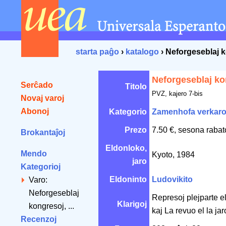
starta paĝo
›
katalogo
› Neforgeseblaj 
Neforgeseblaj ko
Serĉado
Titolo
PVZ, kajero 7-bis
Novaj varoj
Abonoj
Kategorio
Zamenhofa verkar
Prezo
7.50 €, sesona rabat
Brokantaĵoj
Eldonloko,
Mendo
Kyoto, 1984
jaro
Kategorioj
Eldoninto
Ludovikito
Varo:
Neforgeseblaj
Represoj plejparte e
Klarigoj
kongresoj, ...
kaj La revuo el la ja
Recenzoj