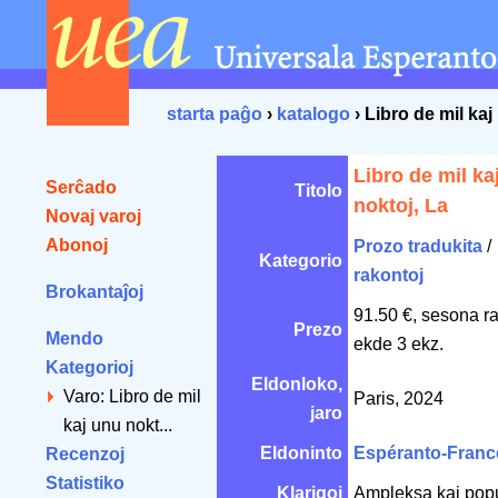
starta paĝo
›
katalogo
› Libro de mil kaj
Libro de mil ka
Serĉado
Titolo
noktoj, La
Novaj varoj
Abonoj
Prozo tradukita
/
Kategorio
rakontoj
Brokantaĵoj
91.50 €, sesona r
Prezo
Mendo
ekde 3 ekz.
Kategorioj
Eldonloko,
Varo: Libro de mil
Paris, 2024
jaro
kaj unu nokt...
Eldoninto
Espéranto-Franc
Recenzoj
Statistiko
Klarigoj
Ampleksa kaj popu