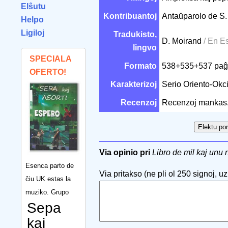
Elŝutu
Kontribuantoj
Antaŭparolo de S.
Helpo
Ligiloj
Tradukisto,
D. Moirand
/ En E
lingvo
SPECIALA
Formato
538+535+537 paĝ
OFERTO!
Karakterizoj
Serio Oriento-Okcid
Recenzoj
Recenzoj mankas
Via opinio pri
Libro de mil kaj unu 
Esenca parto de
Via pritakso (ne pli ol 250 signoj, uzu
ĉiu UK estas la
muziko. Grupo
Sepa
kaj