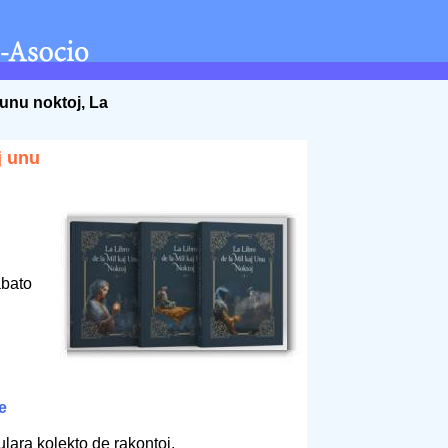
 unu noktoj, La
j unu
abato
e
lara kolekto de rakontoj.