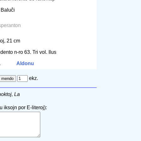
 Baluĉi
speranton
oj, 21 cm
ento n-ro 63. Tri vol. Ilus
.
Aldonu
ekz.
noktoj, La
 iksojn por E-literoj):