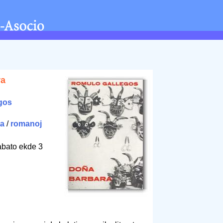
ra
gos
ta
/
romanoj
rabato ekde 3
5