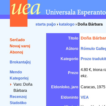
starta paĝo
›
katalogo
› Doña Bárbara
Doña Bárba
Titolo
Serĉado
Novaj varoj
Aŭtoro
Rómulo Galle
Abonoj
Kategorio
Prozo traduki
Brokantaĵoj
4.80 €, triona 
Mendo
Prezo
ekz.
Kategorioj
Varo: Doña
Eldonloko, jaro
Caracas, 197
Bárbara
Recenzoj
Eldoninto
VEA
Statistiko