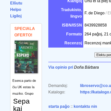
Klarigoj
Unu el la plej 
Elŝutu
Helpo
Tradukisto,
F. de Diego
/ E
Ligiloj
lingvo
ISBN/ISSN
8439928858
SPECIALA
Formato
264 paĝoj, 21
OFERTO!
Recenzoj
Recenzoj man
Via opinio pri
Doña Bárbara
Esenca parto de
Demandoj:
libroservo@co.u
ĉiu UK estas la
Katalogo:
https://katalogo
muziko. Grupo
Sepa
starta paĝo
::
kontaktu nin
kaj