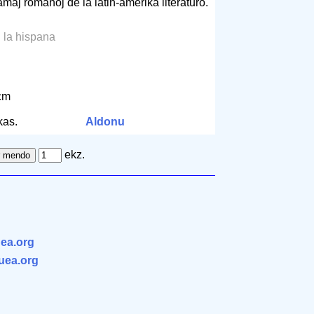
famaj romanoj de la latin-amerika literaturo.
l la hispana
 cm
kas.
Aldonu
ekz.
ea.org
.uea.org