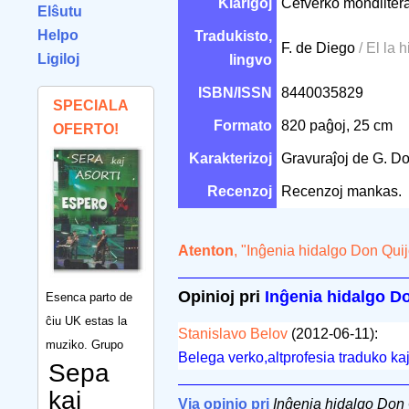
Klarigoj
Ĉefverko mondlitera
Elŝutu
Helpo
Tradukisto,
F. de Diego
/ El la 
Ligiloj
lingvo
ISBN/ISSN
8440035829
SPECIALA
Formato
820 paĝoj, 25 cm
OFERTO!
Karakterizoj
Gravuraĵoj de G. D
Recenzoj
Recenzoj mankas.
Atenton
, "Inĝenia hidalgo Don Qui
Opinioj pri
Inĝenia hidalgo D
Esenca parto de
ĉiu UK estas la
Stanislavo Belov
(2012-06-11):
muziko. Grupo
Belega verko,altprofesia traduko ka
Sepa
kaj
Via opinio pri
Inĝenia hidalgo Don 