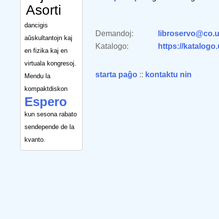
Asorti
dancigis
Demandoj:
libroservo@co.u
aŭskultantojn kaj
Katalogo:
https://katalogo
en fizika kaj en
virtuala kongresoj.
starta paĝo
::
kontaktu nin
Mendu la
kompaktdiskon
Espero
kun sesona rabato
sendepende de la
kvanto.