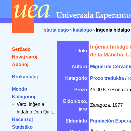
starta paĝo
›
katalogo
› Inĝenia hidalgo
Inĝenia hidalgo
Serĉado
Titolo
de la Mancha, L
Novaj varoj
Abonoj
Aŭtoro
Miguel de Cervant
Brokantaĵoj
Kategorio
Prozo tradukita
/
r
Mendo
Prezo
45.00 €, sesona rab
Kategorioj
Eldonloko,
Varo: Inĝenia
Zaragoza, 1977
jaro
hidalgo Don Quij...
Recenzoj
Eldoninto
Fundación Espera
Statistiko