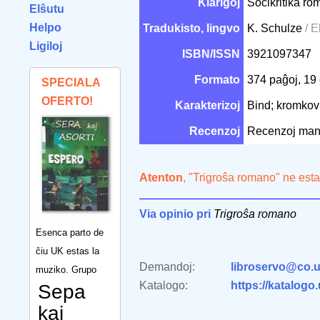
Klarigoj
Socikritika ro
Elŝutu
Helpo
Tradukisto, lingvo
K. Schulze
/ 
Ligiloj
ISBN/ISSN
3921097347
Formato
374 paĝoj, 1
SPECIALA
OFERTO!
Karakterizoj
Bind; kromkov
Recenzoj
Recenzoj man
Atenton
, "Trigroŝa romano" ne est
Via opinio pri
Trigroŝa romano
Esenca parto de
ĉiu UK estas la
Demandoj:
libroservo@co.u
muziko. Grupo
Katalogo:
https://katalogo
Sepa
kaj