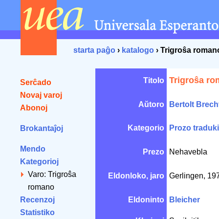
starta paĝo
›
katalogo
› Trigroŝa roman
Trigroŝa r
Titolo
Serĉado
Novaj varoj
Aŭtoro
Bertolt Brech
Abonoj
Kategorio
Prozo traduki
Brokantaĵoj
Mendo
Prezo
Nehavebla
Kategorioj
Varo: Trigroŝa
Eldonloko, jaro
Gerlingen, 1
romano
Recenzoj
Eldoninto
Bleicher
Statistiko