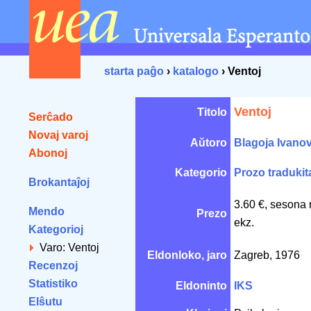
starta paĝo
›
katalogo
› Ventoj
Ventoj
Titolo
Serĉado
Novaj varoj
Aŭtoro
Blagoja Ivano
Abonoj
Kategorio
Prozo tradukit
Brokantaĵoj
3.60 €, sesona 
Mendo
Prezo
ekz.
Kategorioj
Varo: Ventoj
Eldonloko, jaro
Zagreb, 1976
Recenzoj
Statistiko
Eldoninto
IKS
Elŝutu