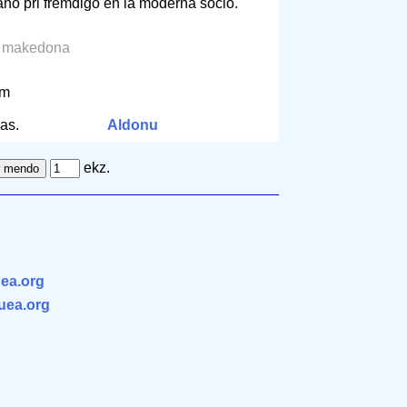
no pri fremdiĝo en la moderna socio.
la makedona
cm
as.
Aldonu
ekz.
ea.org
.uea.org