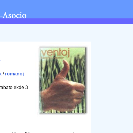
v
a
/
romanoj
rabato ekde 3