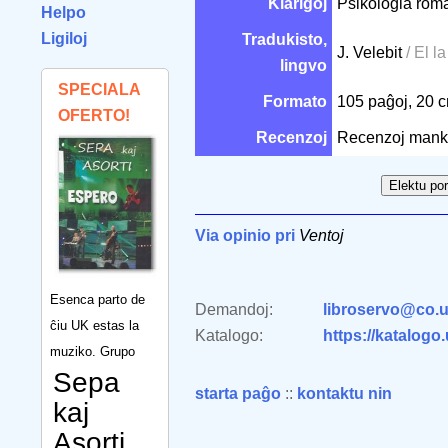
Klarigoj
Psikologia roma
Helpo
Ligiloj
Tradukisto,
J. Velebit
/ El 
lingvo
SPECIALA
Formato
105 paĝoj, 20 
OFERTO!
Recenzoj
Recenzoj mank
Via opinio pri
Ventoj
Esenca parto de
Demandoj:
libroservo@co.u
ĉiu UK estas la
Katalogo:
https://katalogo
muziko. Grupo
Sepa
starta paĝo
::
kontaktu nin
kaj
Asorti