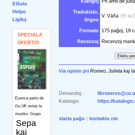
Klarigoj
Pri amo de jud
Elŝutu
Helpo
Tradukisto,
V. Váňa
/ El la
Ligiloj
lingvo
Formato
175 paĝoj, 19 
SPECIALA
Recenzoj
Recenzoj mank
OFERTO!
Via opinio pri
Romeo, Julieta kaj l
Demandoj:
libroservo@co.u
Esenca parto de
Katalogo:
https://katalogo
ĉiu UK estas la
muziko. Grupo
starta paĝo
::
kontaktu nin
Sepa
kaj