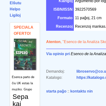
Klarigoj
Argumento por logi
Elŝutu
Helpo
ISBN/ISSN
3922570569
Ligiloj
Formato
11 paĝoj, 21 cm
Recenzoj
Recenzoj mankas
SPECIALA
OFERTO!
Atenton
, "Esenco de la Analiza Sk
Via opinio pri
Esenco de la Analiza
Demandoj:
libroservo@co.u
Esenca parto de
Katalogo:
https://katalogo
ĉiu UK estas la
muziko. Grupo
starta paĝo
::
kontaktu nin
Sepa
kaj