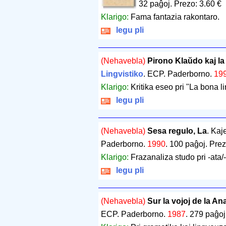
32 paĝoj
.
Prezo: 3.60 €
Klarigo:
Fama fantazia rakontaro.
legu pli
(Nehavebla)
Pirono Klaŭdo kaj l
Lingvistiko
. ECP. Paderborno.
19
Klarigo:
Kritika eseo pri "La bona l
legu pli
(Nehavebla)
Sesa regulo, La
. Kaj
Paderborno.
1990
.
100 paĝoj
.
Prez
Klarigo:
Frazanaliza studo pri -ata/-
legu pli
(Nehavebla)
Sur la vojoj de la An
ECP. Paderborno.
1987
.
279 paĝoj