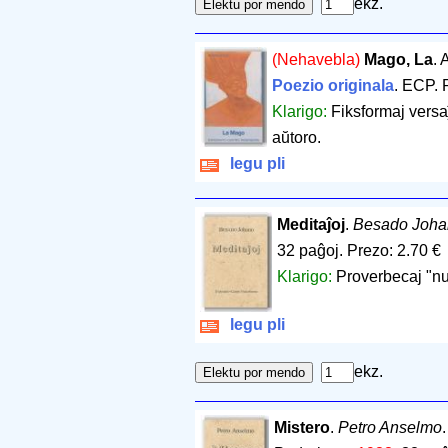
ekz.
(Nehavebla)
Mago, La
. 
Poezio originala
. ECP.
Klarigo:
Fiksformaj versa
aŭtoro.
legu pli
Meditaĵoj
.
Besado Joha
32 paĝoj
.
Prezo: 2.70 €
Klarigo:
Proverbecaj "nu
legu pli
ekz.
Mistero
.
Petro Anselmo