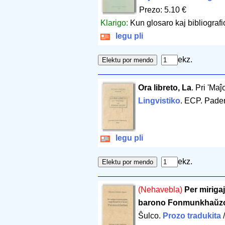
Prezo: 5.10 €
Klarigo:
Kun glosaro kaj bibliografi
legu pli
ekz.
Ora libreto, La
. Pri 'Ma
Lingvistiko
. ECP. Pade
legu pli
ekz.
(Nehavebla)
Per miriga
barono Fonmunkhaŭz
Ŝulco.
Prozo tradukita