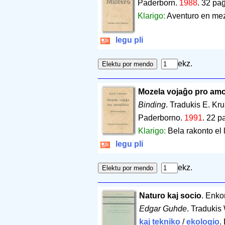
Paderborn.
1988
.
32 paĝ
Klarigo:
Aventuro en mez
legu pli
ekz.
Mozela vojaĝo pro amo
Binding
. Tradukis E. Kr
Paderborno.
1991
.
22 p
Klarigo:
Bela rakonto el
legu pli
ekz.
Naturo kaj socio
. Enko
Edgar Guhde
. Tradukis
kaj tekniko
/
ekologio
.