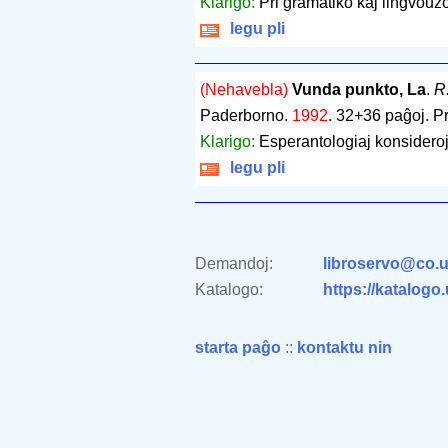
Klarigo:
Pri gramatiko kaj lingvouz
legu pli
(Nehavebla)
Vunda punkto, La
.
R
Paderborno.
1992
.
32+36 paĝoj
.
Pr
Klarigo:
Esperantologiaj konsideroj,
legu pli
Demandoj:
libroservo@co.u
Katalogo:
https://katalogo
starta paĝo
::
kontaktu nin