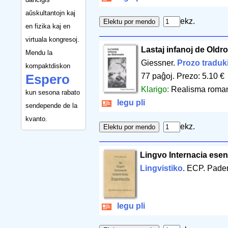
aŭskultantojn kaj
ekz.
en fizika kaj en
virtuala kongresoj.
Lastaj infanoj de Oldro
Mendu la
Giessner.
Prozo traduk
kompaktdiskon
77 paĝoj
.
Prezo: 5.10 €
Espero
Klarigo:
Realisma romano
kun sesona rabato
legu pli
sendepende de la
kvanto.
ekz.
Lingvo Internacia ese
Lingvistiko
. ECP. Pade
legu pli