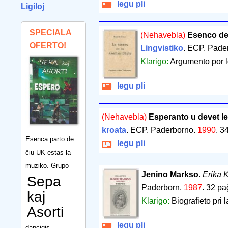
legu pli
Ligiloj
SPECIALA
(Nehavebla)
Esenco de 
OFERTO!
Lingvistiko
. ECP. Pade
Klarigo:
Argumento por l
legu pli
(Nehavebla)
Esperanto u devet le
kroata
. ECP. Paderborno.
1990
.
34
Esenca parto de
legu pli
ĉiu UK estas la
muziko. Grupo
Jenino Markso
.
Erika 
Sepa
Paderborn.
1987
.
32 pa
kaj
Klarigo:
Biografieto pri 
Asorti
legu pli
dancigis