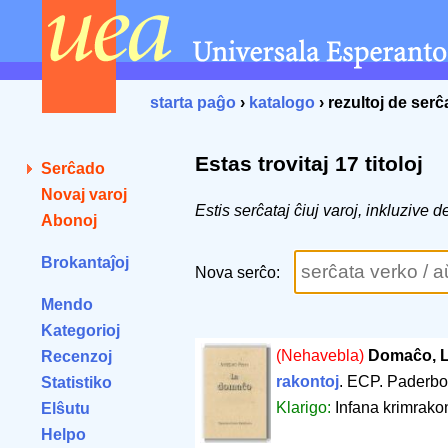
starta paĝo
›
katalogo
› rezultoj de ser
Estas trovitaj 17 titoloj
Serĉado
Novaj varoj
Estis serĉataj ĉiuj varoj, inkluzive 
Abonoj
Brokantaĵoj
Nova serĉo:
Mendo
Kategorioj
(Nehavebla)
Domaĉo, 
Recenzoj
rakontoj
. ECP. Paderbo
Statistiko
Klarigo:
Infana krimrako
Elŝutu
Helpo