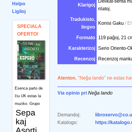
Delikat-senta m
Helpo
Klarigoj
rilatoj.
Ligiloj
Tradukisto,
Konisi Gaku
/ E
SPECIALA
lingvo
OFERTO!
Formato
119 paĝoj, 21 
Karakterizoj
Serio Oriento-O
Recenzoj
Recenzoj mank
Atenton
, "Neĝa lando" ne estas ha
Esenca parto de
Via opinio pri
Neĝa lando
ĉiu UK estas la
muziko. Grupo
Sepa
Demandoj:
libroservo@co.u
kaj
Katalogo:
https://katalogo
Asorti