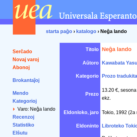
starta paĝo
›
katalogo
› Neĝa lando
Neĝa lando
Titolo
Serĉado
Novaj varoj
Aŭtoro
Kawabata Yasu
Abonoj
Kategorio
Prozo tradukit
Brokantaĵoj
13.20 €, sesona
Mendo
Prezo
ekz.
Kategorioj
Varo: Neĝa lando
Eldonloko, jaro
Tokio, 1992 (2a 
Recenzoj
Statistiko
Eldoninto
Libroteko Toki
Elŝutu