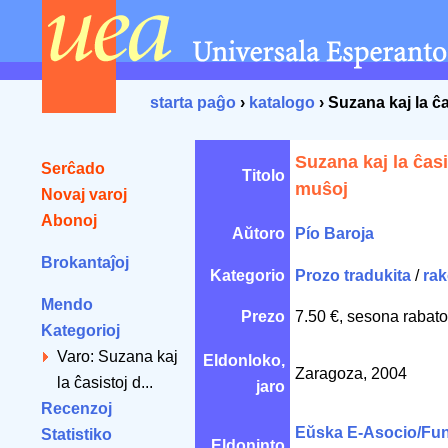
starta paĝo
›
katalogo
› Suzana kaj la ĉ
Suzana kaj la ĉasi
Serĉado
Titolo
muŝoj
Novaj varoj
Abonoj
Aŭtoro
Pío Baroja
Brokantaĵoj
Kategorio
Prozo tradukita
/
rak
Mendo
Prezo
7.50 €, sesona rabato
Kategorioj
Varo: Suzana kaj
Eldonloko,
Zaragoza, 2004
la ĉasistoj d...
jaro
Recenzoj
Eŭska E-Asocio/Fu
Statistiko
Eldoninto