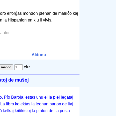
ŭtoro elforĝas mondon plenan de malriĉo kaj
 la Hispanion en kiu li vivis.
ranton
Aldonu
ekz.
stoj de muŝoj
 Pío Baroja, estas unu el la plej legataj
La libro kolektas la leonan parton de liaj
 kelkaj kritikistoj la pinton de lia posta