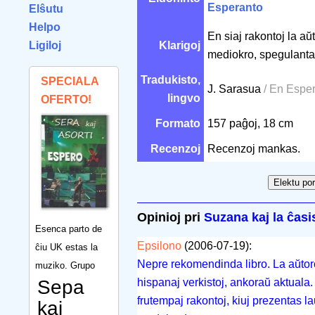
Esperanto
Elŝutu
Helpo
En siaj rakontoj la a
Ligiloj
Klarigoj
mediokro, spegulantan
Tradukisto,
SPECIALA
J. Sarasua
/ En Espe
lingvo
OFERTO!
Formato
157 paĝoj, 18 cm
Recenzoj
Recenzoj mankas.
Opinioj pri
Suzana kaj la ĉasi
Esenca parto de
Epsilono
(2006-07-19):
ĉiu UK estas la
Nepre rekomendinda libro. La aŭtoro,
muziko. Grupo
Sepa
hispanaj verkistoj, ankoraŭ aktuala. 
frutempaj rakontoj, kiuj prezentas laŭ
kaj