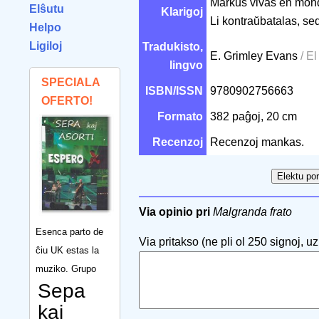
Markus vivas en mond
Elŝutu
Klarigoj
Li kontraŭbatalas, sed
Helpo
Ligiloj
Tradukisto,
E. Grimley Evans
/ El
lingvo
SPECIALA
ISBN/ISSN
9780902756663
OFERTO!
Formato
382 paĝoj, 20 cm
Recenzoj
Recenzoj mankas.
Via opinio pri
Malgranda frato
Esenca parto de
Via pritakso (ne pli ol 250 signoj, uzu
ĉiu UK estas la
muziko. Grupo
Sepa
kaj