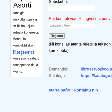
Subskribo:
Asorti
dancigis
Por kontroli vian E-lingvecon, bonv
aŭskultantojn kaj
en fizika kaj en
virtuala kongresoj.
Mendu la
(Ni konsilas atente relegi la tekston
kompaktdiskon
Espero
korektebla)
kun sesona rabato
sendepende de la
Demandoj:
libroservo@co.u
kvanto.
Katalogo:
https://katalogo
starta paĝo
::
kontaktu nin