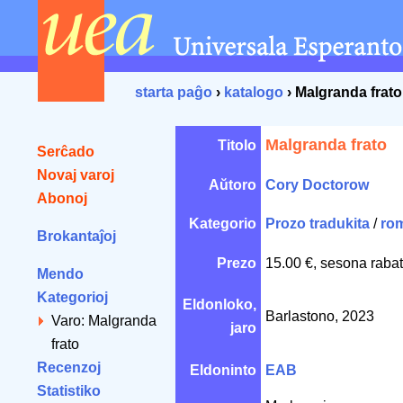
starta paĝo
›
katalogo
› Malgranda frato
Malgranda frato
Titolo
Serĉado
Novaj varoj
Aŭtoro
Cory Doctorow
Abonoj
Kategorio
Prozo tradukita
/
ro
Brokantaĵoj
Prezo
15.00 €, sesona rabat
Mendo
Kategorioj
Eldonloko,
Barlastono, 2023
Varo: Malgranda
jaro
frato
Recenzoj
Eldoninto
EAB
Statistiko