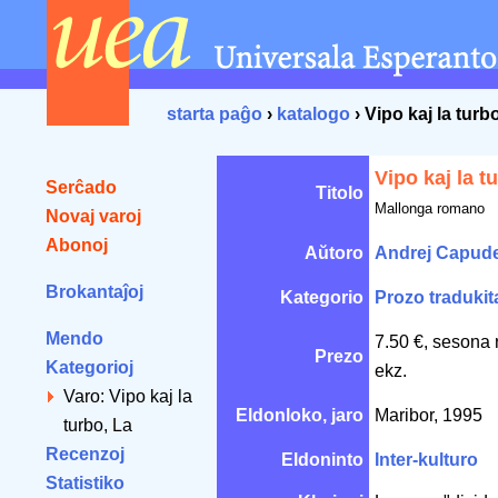
starta paĝo
›
katalogo
› Vipo kaj la turb
Vipo kaj la t
Serĉado
Titolo
Mallonga romano
Novaj varoj
Abonoj
Aŭtoro
Andrej Capud
Brokantaĵoj
Kategorio
Prozo tradukit
Mendo
7.50 €, sesona 
Prezo
Kategorioj
ekz.
Varo: Vipo kaj la
Eldonloko, jaro
Maribor, 1995
turbo, La
Recenzoj
Eldoninto
Inter-kulturo
Statistiko