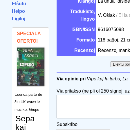
Klarigoj
La unua "disid
Elŝutu
Helpo
Tradukisto,
V. Ošlak
/ El la
Ligiloj
lingvo
ISBN/ISSN
9616075098
SPECIALA
Formato
118 paĝoj, 21 
OFERTO!
Recenzoj
Recenzoj mank
Via opinio pri
Vipo kaj la turbo, La
Via pritakso (ne pli ol 250 signoj, uzu
Esenca parto de
ĉiu UK estas la
muziko. Grupo
Sepa
Subskribo:
kaj