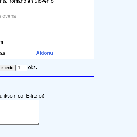
enta" romano en Slovenio.
 slovena
cm
as.
Aldonu
ekz.
 iksojn por E-literoj):