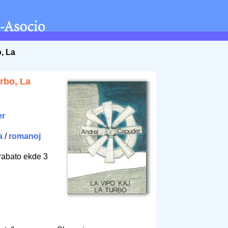
o, La
urbo, La
er
a
/
romanoj
rabato ekde 3