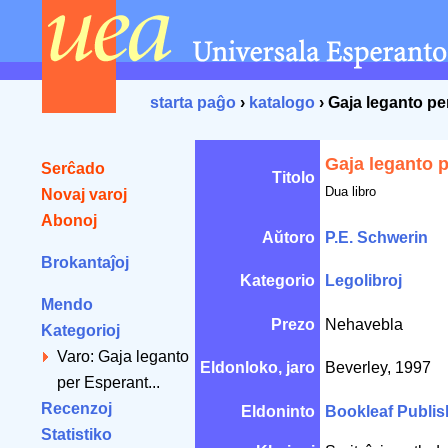
starta paĝo
›
katalogo
› Gaja leganto p
Gaja leganto 
Serĉado
Titolo
Dua libro
Novaj varoj
Abonoj
Aŭtoro
P.E. Schwerin
Brokantaĵoj
Kategorio
Legolibroj
Mendo
Prezo
Nehavebla
Kategorioj
Varo: Gaja leganto
Eldonloko, jaro
Beverley, 1997
per Esperant...
Recenzoj
Eldoninto
Bookleaf Publis
Statistiko