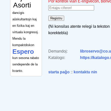
Por kontroli vian E-lingvecon, bonv
Asorti
dancigis
aŭskultantojn kaj
en fizika kaj en
(Ni konsilas atente relegi la tekston
virtuala kongresoj.
korektebla)
Mendu la
kompaktdiskon
Espero
Demandoj:
libroservo@co.u
Katalogo:
https://katalogo
kun sesona rabato
sendepende de la
kvanto.
starta paĝo
::
kontaktu nin