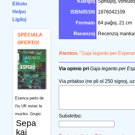
Klarigoj
Spritaĵoj, vortlud
Elŝutu
Helpo
ISBN/ISSN
1876042109
Ligiloj
Formato
64 paĝoj, 21 cm
Recenzoj
Recenzoj manka
SPECIALA
OFERTO!
Atenton
, "Gaja leganto per Espera
Via opinio pri
Gaja leganto per Es
Via pritakso (ne pli ol 250 signoj, uzu
Esenca parto de
ĉiu UK estas la
muziko. Grupo
Subskribo:
Sepa
kaj