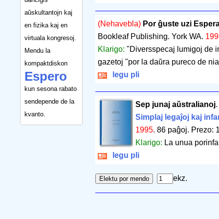
aŭskultantojn kaj
(Nehavebla)
Por ĝuste uzi Esper
en fizika kaj en
Bookleaf Publishing. York WA.
199
virtuala kongresoj.
Klarigo:
"Diversspecaj lumigoj de in
Mendu la
gazetoj "por la daŭra pureco de nia
kompaktdiskon
Espero
legu pli
kun sesona rabato
sendepende de la
Sep junaj aŭstralianoj
kvanto.
Simplaj legaĵoj kaj infa
1995
.
86 paĝoj
.
Prezo: 
Klarigo:
La unua porinfan
legu pli
ekz.