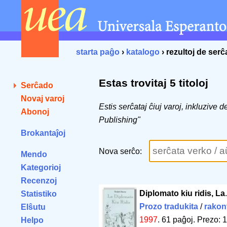
starta paĝo
›
katalogo
› rezultoj de ser
Estas trovitaj 5 titoloj
Serĉado
Novaj varoj
Estis serĉataj ĉiuj varoj, inkluzive 
Abonoj
Publishing"
Brokantaĵoj
Nova serĉo:
Mendo
Kategorioj
Recenzoj
Diplomato kiu ridis, La
Statistiko
Prozo tradukita
/
rakon
Elŝutu
1997
.
61 paĝoj
.
Prezo: 1
Helpo