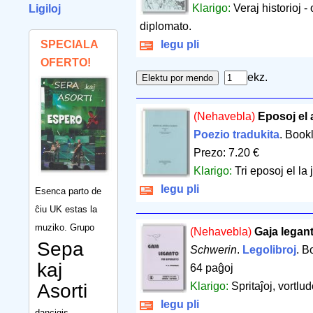
Klarigo:
Veraj historioj -
Ligiloj
diplomato.
SPECIALA
legu pli
OFERTO!
ekz.
(Nehavebla)
Eposoj el 
Poezio tradukita
. Book
Prezo: 7.20 €
Klarigo:
Tri eposoj el la 
legu pli
Esenca parto de
ĉiu UK estas la
muziko. Grupo
(Nehavebla)
Gaja legan
Sepa
Schwerin
.
Legolibroj
. B
kaj
64 paĝoj
Asorti
Klarigo:
Spritaĵoj, vortlu
legu pli
dancigis