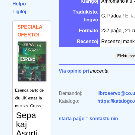
Klarigoj
Amromano kiu ko
Helpo
Ligiloj
Tradukisto,
G. Pádua
/ El l
lingvo
SPECIALA
Formato
237 paĝoj, 21 
OFERTO!
Recenzoj
Recenzoj mank
Via opinio pri
Inocenta
Esenca parto de
Demandoj:
libroservo@co.u
ĉiu UK estas la
Katalogo:
https://katalogo
muziko. Grupo
Sepa
starta paĝo
::
kontaktu nin
kaj
Asorti