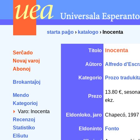
starta paĝo
›
katalogo
› Inocenta
Inocenta
Titolo
Serĉado
Novaj varoj
Aŭtoro
Alfredo d'Esc
Abonoj
Kategorio
Prozo tradukit
Brokantaĵoj
13.80 €, sesona
Mendo
Prezo
ekz.
Kategorioj
Varo: Inocenta
Eldonloko, jaro
Chapecó, 199
Recenzoj
Statistiko
Eldoninto
Fonto
Elŝutu