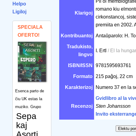
Pli ol membiografie
Helpo
romano kiu elmontr
Ligiloj
Klarigoj
cirkonstancoj, sis
premiita en 2002. 
SPECIALA
OFERTO!
Kontribuantoj
Antaŭparolo: H. T
Tradukisto,
I. Ertl
/ El la hunga
lingvo
ISBN/ISSN
9781595693761
Formato
215 paĝoj, 22 cm
Karakterizoj
Numero 37 en la s
Esenca parto de
Gvidlibro al la v
ĉiu UK estas la
Recenzoj
Sten Johansson
muziko. Grupo
Sepa
Invito eksterrang
kaj
Asorti