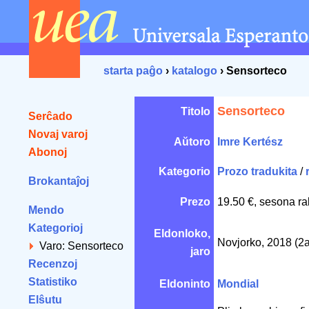
starta paĝo
›
katalogo
› Sensorteco
Sensorteco
Titolo
Serĉado
Novaj varoj
Aŭtoro
Imre Kertész
Abonoj
Kategorio
Prozo tradukita
/
Brokantaĵoj
Prezo
19.50 €, sesona ra
Mendo
Kategorioj
Eldonloko,
Novjorko, 2018 (2
Varo: Sensorteco
jaro
Recenzoj
Statistiko
Eldoninto
Mondial
Elŝutu