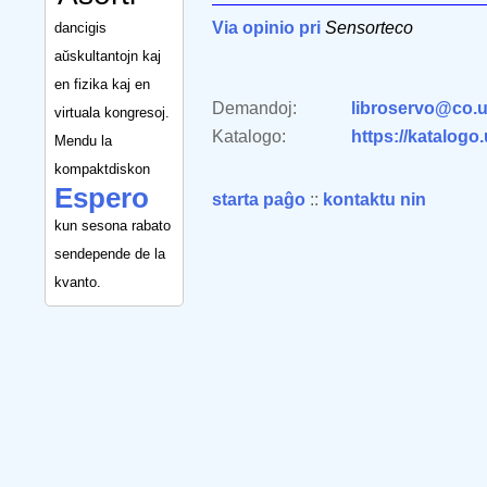
Via opinio pri
Sensorteco
dancigis
aŭskultantojn kaj
en fizika kaj en
Demandoj:
libroservo@co.u
virtuala kongresoj.
Katalogo:
https://katalogo
Mendu la
kompaktdiskon
Espero
starta paĝo
::
kontaktu nin
kun sesona rabato
sendepende de la
kvanto.