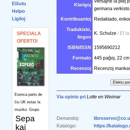
Verŝajne la plej 
Elŝutu
Klarigoj
germana verkisto
Helpo
Ligiloj
Kontribuantoj
Redaktado, enkon
Tradukisto,
K. Schulze
/ El l
SPECIALA
lingvo
OFERTO!
ISBN/ISSN
1595690212
Formato
445 paĝoj, 22 c
Recenzoj
Recenzoj mankas
Esenca parto de
Via opinio pri
Lotte en Weimar
ĉiu UK estas la
muziko. Grupo
Sepa
Demandoj:
libroservo@co.u
kaj
Katalogo:
https://katalogo