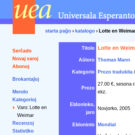
starta paĝo
›
katalogo
› Lotte en Weima
Lotte en Weim
Titolo
Serĉado
Novaj varoj
Aŭtoro
Thomas Mann
Abonoj
Kategorio
Prozo tradukita
Brokantaĵoj
27.00 €, sesona 
Prezo
Mendo
ekz.
Kategorioj
Eldonloko,
Varo: Lotte en
Novjorko, 2005
jaro
Weimar
Recenzoj
Eldoninto
Mondial
Statistiko