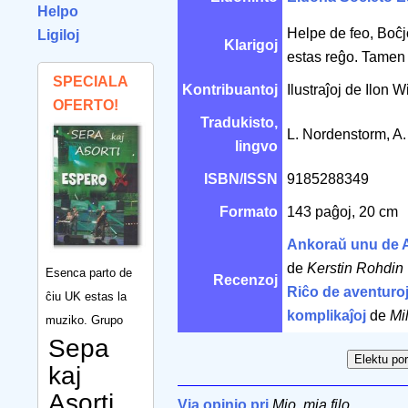
Helpo
Helpe de feo, Boĉjo
Ligiloj
Klarigoj
estas reĝo. Tamen 
SPECIALA
Kontribuantoj
Ilustraĵoj de Ilon 
OFERTO!
Tradukisto,
L. Nordenstorm, A
lingvo
ISBN/ISSN
9185288349
Formato
143 paĝoj, 20 cm
Ankoraŭ unu de A
de
Kerstin Rohdin
Esenca parto de
Recenzoj
Riĉo de aventuroj
ĉiu UK estas la
komplikaĵoj
de
Mi
muziko. Grupo
Sepa
kaj
Asorti
Via opinio pri
Mio, mia filo