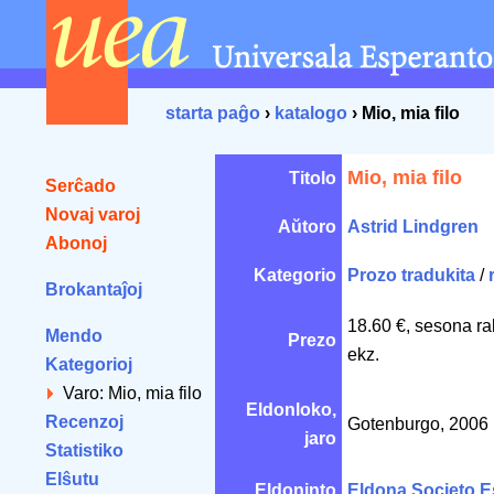
starta paĝo
›
katalogo
› Mio, mia filo
Mio, mia filo
Titolo
Serĉado
Novaj varoj
Aŭtoro
Astrid Lindgren
Abonoj
Kategorio
Prozo tradukita
/
Brokantaĵoj
18.60 €, sesona ra
Mendo
Prezo
ekz.
Kategorioj
Varo: Mio, mia filo
Eldonloko,
Recenzoj
Gotenburgo, 2006
jaro
Statistiko
Elŝutu
Eldoninto
Eldona Societo E