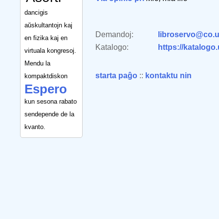
dancigis
aŭskultantojn kaj
Demandoj:
libroservo@co.u
en fizika kaj en
Katalogo:
https://katalogo
virtuala kongresoj.
Mendu la
starta paĝo
::
kontaktu nin
kompaktdiskon
Espero
kun sesona rabato
sendepende de la
kvanto.