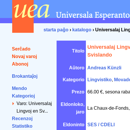
starta paĝo
›
katalogo
› Universalaj Lin
Universalaj Ling
Serĉado
Titolo
Svislando
Novaj varoj
Abonoj
Aŭtoro
Andreas Künzli
Brokantaĵoj
Kategorio
Lingvistiko
,
Movad
Mendo
Prezo
66.00 €, sesona raba
Kategorioj
Varo: Universalaj
Eldonloko,
La Chaux-de-Fonds
Lingvoj en Sv...
jaro
Recenzoj
Eldoninto
SES / CDELI
Statistiko