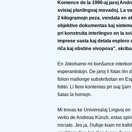
Komence de la 1990-aj jaroj Andre
svisiaj planlingvaj movadoj. La v
2 kilogramojn peza, vendata en s
objektive dokumentas kaj sisteme 
pri konstruita interlingvo en la s
imprese vasta kaj detala esploro 
riĉa kaj obstine vivopova", skrib
En Jokohamo mi bonŝance interkonat
esperantistojn. De jaroj li fotas ili
folion mallonge subskribotan en Esp
fotito. Li fiere kontentas pri siaj (j
ŝatas la homojn.
Mi trovas ke Universalaj Lingvoj en
verko de Andreas Künzli, estas spiri
iniciato. Jes ja, ĉiufoje kiam mi tr