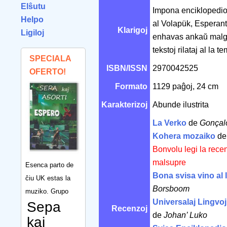
Elŝutu
Impona enciklopedio pr
Helpo
al Volapük, Esperanto
Klarigoj
Ligiloj
enhavas ankaŭ malgra
tekstoj rilataj al la t
SPECIALA
ISBN/ISSN
2970042525
OFERTO!
Formato
1129 paĝoj, 24 cm
Karakterizoj
Abunde ilustrita
La Verko
de
Gonçal
Kohera mozaiko
d
Bonvolu legi la rece
malsupre
Esenca parto de
Bona svisa vino al l
ĉiu UK estas la
Borsboom
muziko. Grupo
Universalaj Lingvo
Sepa
Recenzoj
de
Johan’ Luko
kaj