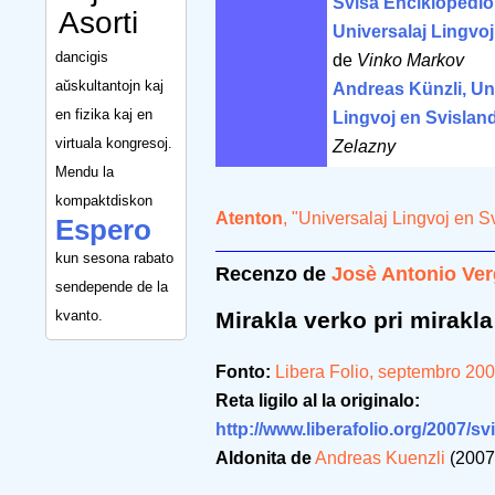
Svisa Enciklopedio
Asorti
Universalaj Lingvo
dancigis
de
Vinko Markov
aŭskultantojn kaj
Andreas Künzli, Un
en fizika kaj en
Lingvoj en Svislan
virtuala kongresoj.
Zelazny
Mendu la
kompaktdiskon
Atenton
, "Universalaj Lingvoj en S
Espero
kun sesona rabato
Recenzo de
Josè Antonio Ver
sendepende de la
kvanto.
Mirakla verko pri mirak
Fonto:
Libera Folio, septembro 20
Reta ligilo al la originalo:
http://www.liberafolio.org/2007/s
Aldonita de
Andreas Kuenzli
(2007