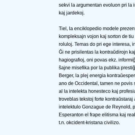
sekvi la argumentan evoluon pri la i
kaj jardekoj.
Tiel, la enciklopedio modele prezen
kompleksajn vojon kaj sorton de tiu
roluloj. Temas do pri ege interesa, 
Ĝi ne prisilentas la kontraŭdirojn ka
hagiografioj, oni povas ekz. informi
ŝajne misefika por la publika presti
Berger, la plej energia kontraŭesper
ano de Occidental, tamen ne povis s
al la intelekta honesteco kaj profes
troveblas tekstoj forte kontraŭstaraj 
intelektulo Gonzague de Reynold, per
Esperanton el frape elitisma kaj re
t.n. okcident-kristana civilizo.