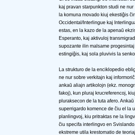
kaj pravan starpunkton studi ne nur
la komuna movado kiuj ekestiĝis ĉir
Occidental/Interlingue kaj Interlingua
estas, en la kazo de la apenaŭ ekzi
Esperanto, kaj aktivuloj transmigradi
supozante ilin malsame progesintaj s
estingiĝis, kaj sola pluvivis la senk
La strukturo de la enciklopedio eblig
ne nur sobre verkitajn kaj informoriĉ
ankaŭ aliajn artikolojn (ekz. monogr
fakoj), kun pluraj krucreferencoj, ki
pluraksecon de la tuta afero. Ankaŭ
superrigardo komence de ĉiu el la un
planlingvoj, kiu pritraktas ne la lin
ĉiu specifa interlingvo en Svislando
ekstreme utila krestomatio de teoriaj