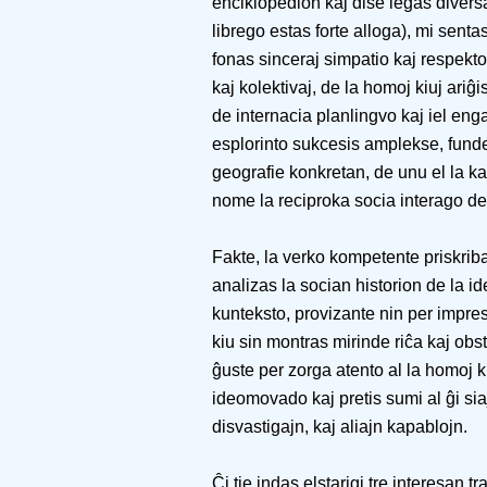
enciklopedion kaj dise legas diversaj
librego estas forte alloga), mi senta
fonas sinceraj simpatio kaj respekto a
kaj kolektivaj, de la homoj kiuj ariĝ
de internacia planlingvo kaj iel enga
esplorinto sukcesis amplekse, funde 
geografie konkretan, de unu el la ka
nome la reciproka socia interago de 
Fakte, la verko kompetente priskrib
analizas la socian historion de la id
kunteksto, provizante nin per impres
kiu sin montras mirinde riĉa kaj obst
ĝuste per zorga atento al la homoj ki
ideomovado kaj pretis sumi al ĝi siaj
disvastigajn, kaj aliajn kapablojn.
Ĉi tie indas elstarigi tre interesan 