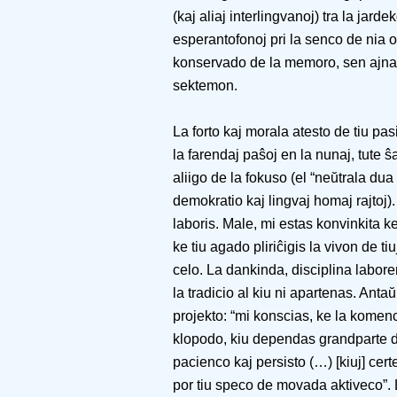
(kaj aliaj interlingvanoj) tra la jar
esperantofonoj pri la senco de nia o
konservado de la memoro, sen ajna
sektemon.
La forto kaj morala atesto de tiu pas
la farendaj paŝoj en la nunaj, tute 
aliigo de la fokuso (el “neŭtrala dua
demokratio kaj lingvaj homaj rajtoj)
laboris. Male, mi estas konvinkita ke
ke tiu agado pliriĉigis la vivon de ti
celo. La dankinda, disciplina labore
la tradicio al kiu ni apartenas. Antaŭ p
projekto: “mi konscias, ke la komen
klopodo, kiu dependas grandparte d
pacienco kaj persisto (…) [kiuj] cer
por tiu speco de movada aktiveco”. Li