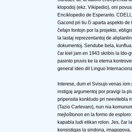
klopodoj (ekz. Vikipedio), oni povus
Enciklopedio de Esperanto. CDELI, 
Gacond pri tiu ĉi aparta aspekto de 
ĉefajn fontojn por la projekto, ebli
la lastaj reprezentantoj de aliplanl
dokumentoj. Sendube bela, kunflua k
ĉar kiel jam en 1943 skribis la Ido
pasinto pruvis ke la eterna kontrove
general ideo dil Linguo Internaciona
Interese, dum el Svisujo venas iom
instigaj argumentoj por pravigi la p
pripensita konkludo pri neevitebla m
(Tazio Carlevaro), nun nia komunum
mejloŝtonon en la formo de esploro 
kapabla ludi etikan rolon. Jes, ĉar l
konsistigas la sindona, imagopova,