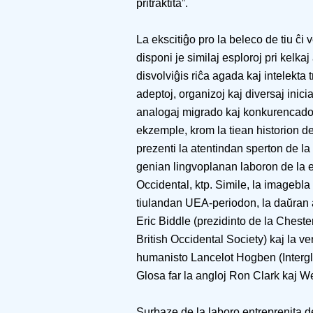
pritraktita”.
La ekscitiĝo pro la beleco de tiu ĉi
disponi je similaj esploroj pri kelka
disvolviĝis riĉa agada kaj intelekta t
adeptoj, organizoj kaj diversaj inicia
analogaj migrado kaj konkurencado i
ekzemple, krom la tiean historion 
prezenti la atentindan sperton de l
genian lingvoplanan laboron de la 
Occidental, ktp. Simile, la imagebla v
tiulandan UEA-periodon, la daŭran 
Eric Biddle (prezidinto de la Cheste
British Occidental Society) kaj la ve
humanisto Lancelot Hogben (Interglos
Glosa far la angloj Ron Clark kaj W
Surbaze de la laboro entreprenita d