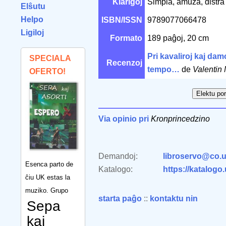
Klarigoj
Simpla, amuza, distr
Elŝutu
Helpo
ISBN/ISSN
9789077066478
Ligiloj
Formato
189 paĝoj, 20 cm
Pri kavaliroj kaj dam
SPECIALA
Recenzoj
tempo…
de
Valentin
OFERTO!
Via opinio pri
Kronprincedzino
Demandoj:
libroservo@co.u
Esenca parto de
Katalogo:
https://katalogo
ĉiu UK estas la
muziko. Grupo
starta paĝo
::
kontaktu nin
Sepa
kaj