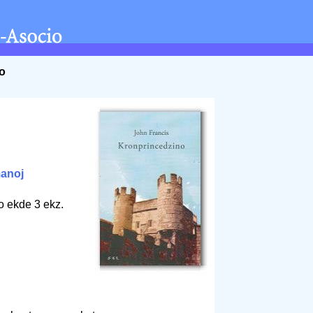
o
anoj
o ekde 3 ekz.