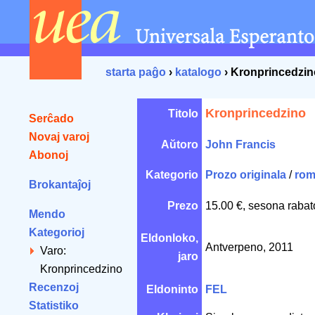
starta paĝo
›
katalogo
› Kronprincedzin
Kronprincedzino
Titolo
Serĉado
Novaj varoj
Aŭtoro
John Francis
Abonoj
Kategorio
Prozo originala
/
rom
Brokantaĵoj
Prezo
15.00 €, sesona rabat
Mendo
Kategorioj
Eldonloko,
Antverpeno, 2011
Varo:
jaro
Kronprincedzino
Recenzoj
Eldoninto
FEL
Statistiko