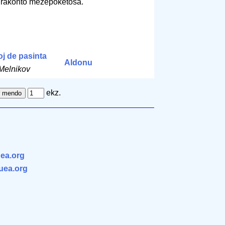
a rakonto mezepoketosa.
oj de pasinta
Aldonu
 Melnikov
ekz.
ea.org
.uea.org