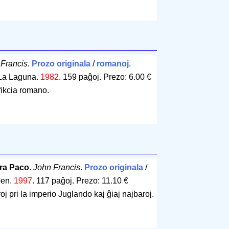
 Francis
.
Prozo originala
/
romanoj
.
/La Laguna.
1982
.
159 paĝoj
.
Prezo: 6.00 €
fikcia romano.
jara Paco
.
John Francis
.
Prozo originala
/
pen.
1997
.
117 paĝoj
.
Prezo: 11.10 €
roj pri la imperio Juglando kaj ĝiaj najbaroj.