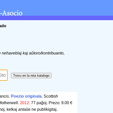
ĉado
de nehaveblaj kaj aŭtoro/kontribuanto,
ancis
.
Poezio originala
. Scottish
Motherwell.
2012
.
77 paĝoj
.
Prezo: 9.00 €
j, kelkaj antaŭe ne publikigitaj.