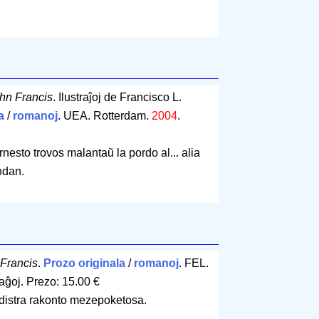
hn Francis
. Ilustraĵoj de Francisco L.
a
/
romanoj
. UEA. Rotterdam.
2004
.
rnesto trovos malantaŭ la pordo al... alia
ndan.
Francis
.
Prozo originala
/
romanoj
. FEL.
aĝoj
.
Prezo: 15.00 €
distra rakonto mezepoketosa.