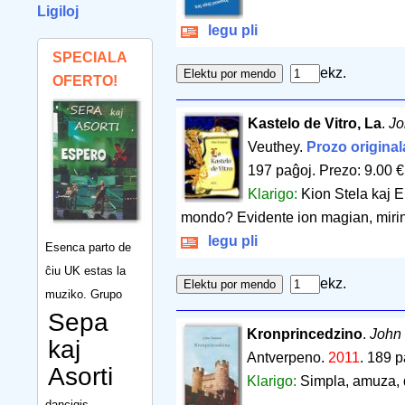
Ligiloj
legu pli
SPECIALA
ekz.
OFERTO!
Kastelo de Vitro, La
.
Jo
Veuthey.
Prozo original
197 paĝoj
.
Prezo: 9.00 €
Klarigo:
Kion Stela kaj E
mondo? Evidente ion magian, miri
legu pli
Esenca parto de
ĉiu UK estas la
ekz.
muziko. Grupo
Sepa
Kronprincedzino
.
John 
kaj
Antverpeno.
2011
.
189 p
Asorti
Klarigo:
Simpla, amuza, 
dancigis