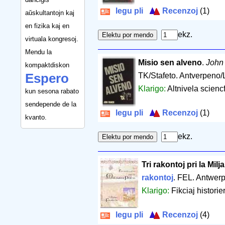
legu pli
Recenzoj
(1)
aŭskultantojn kaj
en fizika kaj en
ekz.
virtuala kongresoj.
Mendu la
Misio sen alveno
.
John
kompaktdiskon
Espero
TK/Stafeto. Antverpeno
Klarigo:
Altnivela scienc
kun sesona rabato
sendepende de la
legu pli
Recenzoj
(1)
kvanto.
ekz.
Tri rakontoj pri la Mil
rakontoj
. FEL. Antwer
Klarigo:
Fikciaj historie
legu pli
Recenzoj
(4)