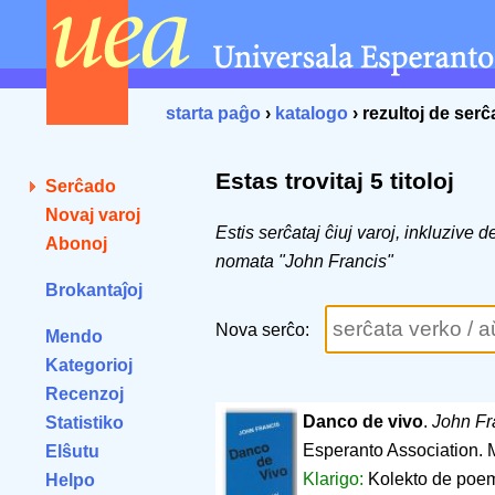
starta paĝo
›
katalogo
› rezultoj de ser
Estas trovitaj 5 titoloj
Serĉado
Novaj varoj
Estis serĉataj ĉiuj varoj, inkluzive 
Abonoj
nomata "John Francis"
Brokantaĵoj
Nova serĉo:
Mendo
Kategorioj
Recenzoj
Danco de vivo
.
John Fr
Statistiko
Esperanto Association. 
Elŝutu
Klarigo:
Kolekto de poemo
Helpo