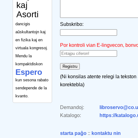
kaj
Asorti
dancigis
Subskribo:
aŭskultantojn kaj
en fizika kaj en
Por kontroli vian E-lingvecon, bonv
virtuala kongresoj.
Mendu la
kompaktdiskon
Espero
(Ni konsilas atente relegi la tekston
kun sesona rabato
korektebla)
sendepende de la
kvanto.
Demandoj:
libroservo@co.u
Katalogo:
https://katalogo
starta paĝo
::
kontaktu nin