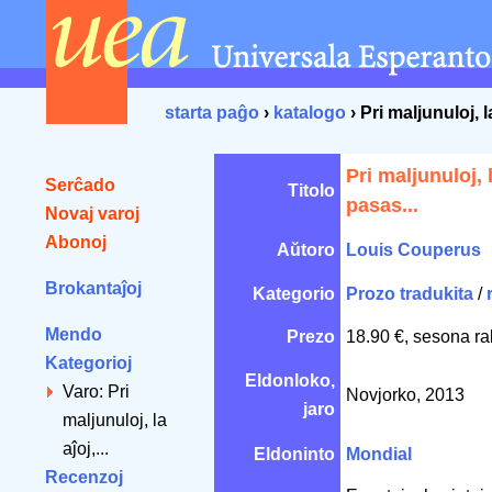
starta paĝo
›
katalogo
› Pri maljunuloj, la
Pri maljunuloj, l
Serĉado
Titolo
pasas...
Novaj varoj
Abonoj
Aŭtoro
Louis Couperus
Brokantaĵoj
Kategorio
Prozo tradukita
/
Mendo
Prezo
18.90 €, sesona ra
Kategorioj
Eldonloko,
Varo: Pri
Novjorko, 2013
jaro
maljunuloj, la
aĵoj,...
Eldoninto
Mondial
Recenzoj