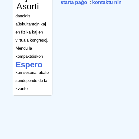
starta paĝo
::
kontaktu nin
Asorti
dancigis
aŭskultantojn kaj
en fizika kaj en
virtuala kongresoj.
Mendu la
kompaktdiskon
Espero
kun sesona rabato
sendepende de la
kvanto.