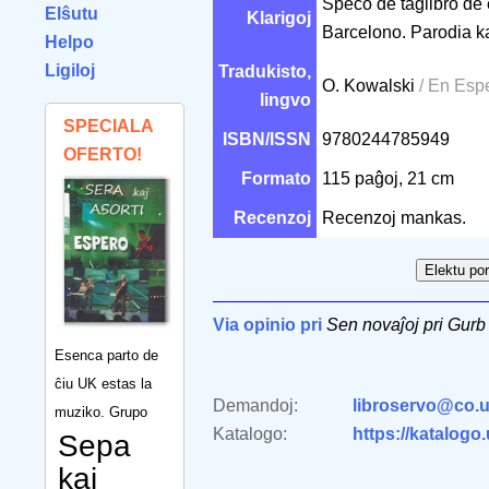
Speco de taglibro de 
Elŝutu
Klarigoj
Barcelono. Parodia ka
Helpo
Ligiloj
Tradukisto,
O. Kowalski
/ En Esp
lingvo
SPECIALA
ISBN/ISSN
9780244785949
OFERTO!
Formato
115 paĝoj, 21 cm
Recenzoj
Recenzoj mankas.
Via opinio pri
Sen novaĵoj pri Gurb
Esenca parto de
ĉiu UK estas la
Demandoj:
libroservo@co.u
muziko. Grupo
Katalogo:
https://katalogo
Sepa
kaj