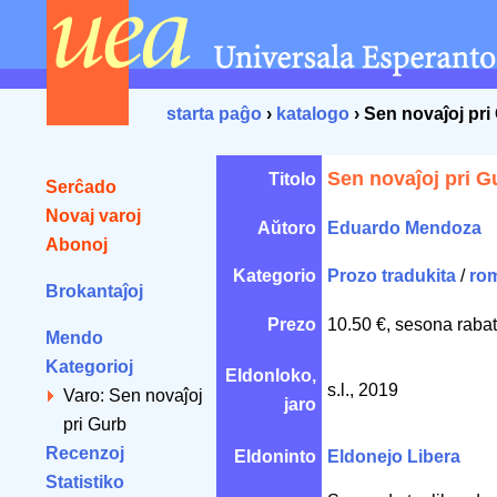
starta paĝo
›
katalogo
› Sen novaĵoj pri
Sen novaĵoj pri G
Titolo
Serĉado
Novaj varoj
Aŭtoro
Eduardo Mendoza
Abonoj
Kategorio
Prozo tradukita
/
ro
Brokantaĵoj
Prezo
10.50 €, sesona rabat
Mendo
Kategorioj
Eldonloko,
s.l., 2019
Varo: Sen novaĵoj
jaro
pri Gurb
Recenzoj
Eldoninto
Eldonejo Libera
Statistiko