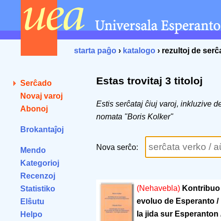
starta paĝo
›
katalogo
› rezultoj de ser
Estas trovitaj 3 titoloj
Serĉado
Novaj varoj
Estis serĉataj ĉiuj varoj, inkluzive 
Abonoj
nomata "Boris Kolker"
Brokantaĵoj
Nova serĉo:
Mendo
Kategorioj
Recenzoj
(Nehavebla)
Kontribuo 
Statistiko
evoluo de Esperanto / K
Elŝutu
la jida sur Esperanton
Helpo