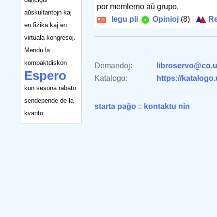
por memlerno aŭ grupo.
aŭskultantojn kaj
legu pli
Opinioj
(8)
Re
en fizika kaj en
virtuala kongresoj.
Mendu la
kompaktdiskon
Demandoj:
libroservo@co.u
Espero
Katalogo:
https://katalogo
kun sesona rabato
sendepende de la
starta paĝo
::
kontaktu nin
kvanto.