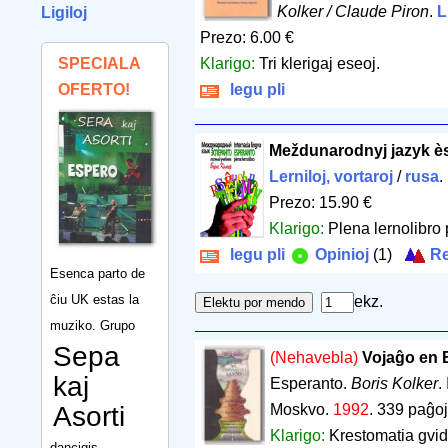
Kolker / Claude Piron
.
L
Ligiloj
Prezo: 6.00 €
SPECIALA
Klarigo:
Tri klerigaj eseoj.
OFERTO!
legu pli
Meždunarodnyj jazyk è
Lerniloj, vortaroj
/
rusa
.
Prezo: 15.90 €
Klarigo:
Plena lernolibro 
legu pli
Opinioj
(1)
Re
Esenca parto de
ĉiu UK estas la
ekz.
muziko. Grupo
Sepa
(Nehavebla)
Vojaĝo en 
kaj
Esperanto.
Boris Kolker
.
Asorti
Moskvo.
1992
.
339 paĝoj
Klarigo:
Krestomatia gvidl
dancigis