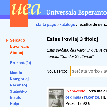
starta paĝo
›
katalogo
› rezultoj de ser
Estas trovitaj 3 titoloj
Serĉado
Novaj varoj
Estis serĉataj ĉiuj varoj, inkluzive 
Abonoj
nomata "Sándor Szathmári"
Brokantaĵoj
Nova serĉo:
Mendo
Kategorioj
Recenzoj
(Nehavebla)
Perfekta c
Statistiko
originala
/
rakontoj
. HE
Elŝutu
Prezo: 12.90 €
Helpo