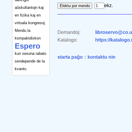
ekz.
aŭskultantojn kaj
en fizika kaj en
virtuala kongresoj.
Mendu la
Demandoj:
libroservo@co.u
kompaktdiskon
Katalogo:
https://katalogo
Espero
kun sesona rabato
starta paĝo
::
kontaktu nin
sendepende de la
kvanto.