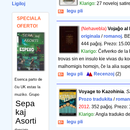
Klarigo:
27 noveloj satire
Ligiloj
legu pli
SPECIALA
OFERTO!
(Nehavebla)
Vojaĝo al
originala
/
romanoj
. BE
444 paĝoj
.
Prezo: 15.00
Klarigo:
Ĉefverko de la E
trovas sin en insulo kie vivas du ko
malhomigis homojn, ĉe la alia superr
legu pli
Recenzoj
(2)
Esenca parto de
ĉiu UK estas la
Voyage to Kazohinia
.
S
muziko. Grupo
Prozo tradukita
/
roman
Sepa
2012
.
352 paĝoj
.
Prezo: 
kaj
Klarigo:
Angla traduko de
Asorti
legu pli
dancigis