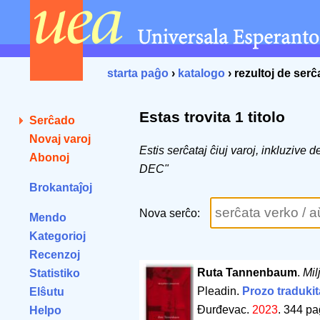
starta paĝo
›
katalogo
› rezultoj de ser
Estas trovita 1 titolo
Serĉado
Novaj varoj
Estis serĉataj ĉiuj varoj, inkluzive d
Abonoj
DEC"
Brokantaĵoj
Nova serĉo:
Mendo
Kategorioj
Recenzoj
Ruta Tannenbaum
.
Mil
Statistiko
Pleadin.
Prozo tradukit
Elŝutu
Đurđevac.
2023
.
344 pa
Helpo