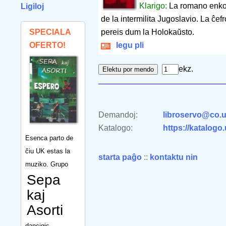
Klarigo:
La romano enkon
Ligiloj
de la intermilita Jugoslavio. La ĉef
SPECIALA
pereis dum la Holokaŭsto.
OFERTO!
legu pli
ekz.
Demandoj:
libroservo@co.u
Katalogo:
https://katalogo
Esenca parto de
ĉiu UK estas la
starta paĝo
::
kontaktu nin
muziko. Grupo
Sepa
kaj
Asorti
dancigis