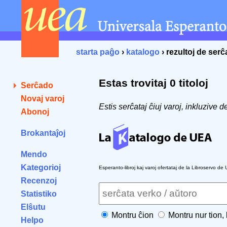
starta paĝo
›
katalogo
› rezultoj de ser
Estas trovitaj 0 titoloj
Serĉado
Novaj varoj
Estis serĉataj ĉiuj varoj, inkluzive 
Abonoj
Brokantaĵoj
Mendo
Kategorioj
Esperanto-libroj kaj varoj ofertataj de la Libroservo de
Recenzoj
Statistiko
Elŝutu
Montru ĉion
Montru nur tion,
Helpo