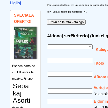
Ligiloj
Por Esperantaj literoj bv. uzi unikodon aŭ surogaton kun s
kun "vera x" tajpu ĝin majuskle: "X".
SPECIALA
OFERTO!
Aldonaj serĉkriterioj (funkcii
Katego
Titolo
Esenca parto de
ĉiu UK estas la
Aŭtora
muziko. Grupo
Sepa
Vortoj e
kaj
"atentok
Asorti
Eldonin
ekz. "UE
dancigis