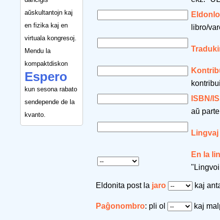
aŭskultantojn kaj
Eldonl
en fizika kaj en
libro/var
virtuala kongresoj.
Traduki
Mendu la
kompaktdiskon
Kontrib
Espero
kontribu
kun sesona rabato
ISBN/I
sendepende de la
aŭ parte
kvanto.
Lingvaj
En la l
"Lingvoi
Eldonita post la
jaro
kaj an
Paĝonombro
: pli ol
kaj mal