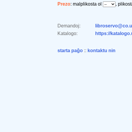
Prezo
: malplikosta ol
, plikos
Demandoj:
libroservo@co.u
Katalogo:
https://katalogo
starta paĝo
::
kontaktu nin