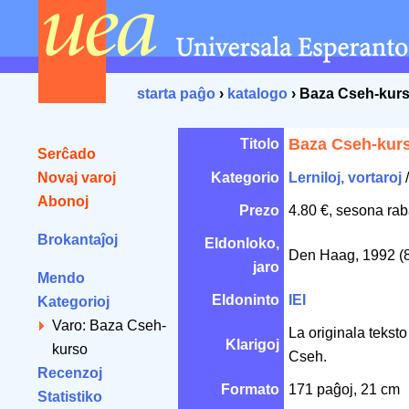
starta paĝo
›
katalogo
› Baza Cseh-kur
Baza Cseh-kur
Titolo
Serĉado
Novaj varoj
Kategorio
Lerniloj, vortaroj
Abonoj
Prezo
4.80 €, sesona rab
Brokantaĵoj
Eldonloko,
Den Haag, 1992 (
jaro
Mendo
Eldoninto
IEI
Kategorioj
Varo: Baza Cseh-
La originala teksto
Klarigoj
kurso
Cseh.
Recenzoj
Formato
171 paĝoj, 21 cm
Statistiko