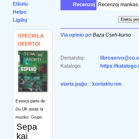
Elŝutu
Recenzoj
Recenzoj mankas.
Helpo
Ligiloj
Via opinio pri
Baza Cseh-kurso
SPECIALA
OFERTO!
Demandoj:
libroservo@co.u
Katalogo:
https://katalogo
starta paĝo
::
kontaktu nin
Esenca parto de
ĉiu UK estas la
muziko. Grupo
Sepa
kaj