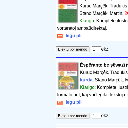
Kuruc Marçêk. Tradukis 
Stano Marçêk. Martin.
2
Klarigo:
Komplete ilustr
vortaretoj ambaŭdirektaj.
legu pli
ekz.
Êspêŕanto be şêwazî 
Kuruc Marçêk. Tradukis
kurda
. Stano Marçêk. M
Klarigo:
Komplete ilustr
formato pdf, kaj voĉlegitaj tekstoj 
legu pli
ekz.