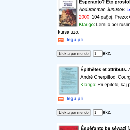
Èsperanto? Èto prosto
Abdurahman Junusov
.
L
2000
.
104 paĝoj
.
Prezo: 
Klarigo:
Lernilo por rusl
kursa uzo.
legu pli
ekz.
Épithètes et attributs
.
André Cherpillod. Cour
Klarigo:
Pri epitetoj kaj 
legu pli
ekz.
Êspêŕanto be şêwazî 