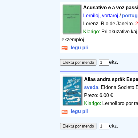
Acusativo e a voz pass
Lerniloj, vortaroj
/
portug
Lorenz. Rio de Janeiro.
Klarigo:
Pri akuzativo ka
ekzemploj.
legu pli
ekz.
Allas andra språk Esp
sveda
. Eldona Societo
Prezo: 6.00 €
Klarigo:
Lernolibro por r
legu pli
ekz.