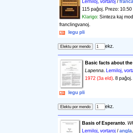
Lerniloj, vortaroj
/
franc
115 paĝoj
.
Prezo: 10.50
Klarigo:
Sinteza kaj mo
franclingvanoj.
legu pli
ekz.
Basic facts about the
Lapenna
.
Lerniloj, vort
1972 (3a eld)
.
8 paĝoj
legu pli
ekz.
Basis of Esperanto
.
Wł
Lerniloj, vortaroj
/
angla