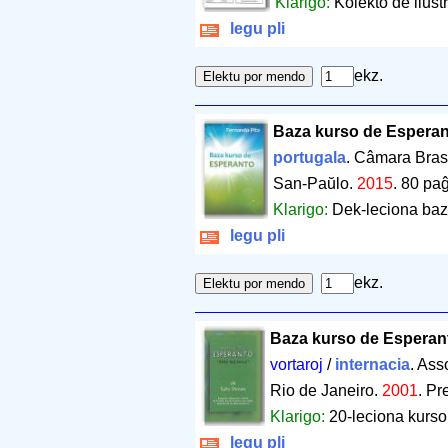
Klarigo:
Kolekto de ilust
legu pli
ekz.
Baza kurso de Espera
portugala
. Câmara Brasi
San-Paŭlo.
2015
.
80 paĝ
Klarigo:
Dek-leciona baza
legu pli
ekz.
Baza kurso de Esperant
vortaroj
/
internacia
. Ass
Rio de Janeiro.
2001
.
Pr
Klarigo:
20-leciona kurso
legu pli