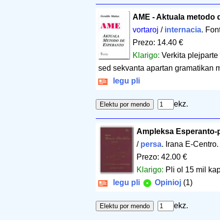
AME - Aktuala metodo 
vortaroj
/
internacia
. Fo
Prezo: 14.40 €
Klarigo:
Verkita plejparte
sed sekvanta apartan gramatikan 
legu pli
ekz.
Ampleksa Esperanto-p
/
persa
. Irana E-Centro
Prezo: 42.00 €
Klarigo:
Pli ol 15 mil kap
legu pli
Opinioj
(1)
ekz.