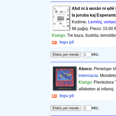
Abd ni à woràn ni ędè 
la joruba kaj Esperant
Kodime.
Lerniloj, vortaro
86 paĝoj
.
Prezo: 15.00 
Klarigo:
Tre baza, ilustrita, lernolibr
legu pli
ekz.
Aboco
.
Penelope Vo
internacia
. Mondeto
Klarigo:
Plenkolora "
alfabeton al infanoj.
legu pli
ekz.