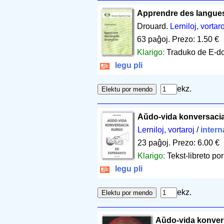
Apprendre des langues
Drouard.
Lerniloj, vortaro
63 paĝoj
.
Prezo: 1.50 €
Klarigo:
Traduko de E-d
legu pli
ekz.
Aŭdo-vida konversaci
Lerniloj, vortaroj
/
intern
23 paĝoj
.
Prezo: 6.00 €
Klarigo:
Tekst-libreto por
legu pli
ekz.
Aŭdo-vida konver