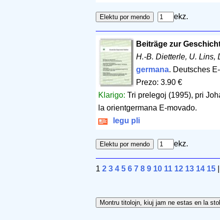
ekz.
Beiträge zur Geschic
H.-B. Dietterle, U. Lins,
germana
. Deutsches E-I
Prezo: 3.90 €
Klarigo:
Tri prelegoj (1995), pri Joh
la orientgermana E-movado.
legu pli
ekz.
1
2
3
4
5
6
7
8
9
10
11
12
13
14
15