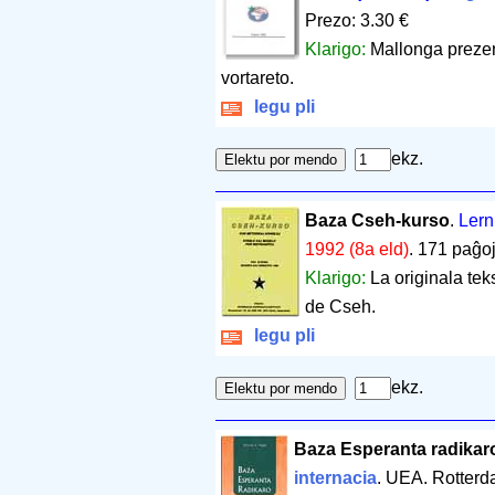
Prezo: 3.30 €
Klarigo:
Mallonga prezen
vortareto.
legu pli
ekz.
Baza Cseh-kurso
.
Lerni
1992 (8a eld)
.
171 paĝo
Klarigo:
La originala tek
de Cseh.
legu pli
ekz.
Baza Esperanta radikar
internacia
. UEA. Rotter