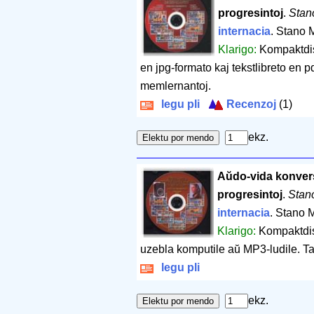
progresintoj
.
Stan
internacia
. Stano 
Klarigo:
Kompaktdisk
en jpg-formato kaj tekstlibreto en p
memlernantoj.
legu pli
Recenzoj
(1)
ekz.
Aŭdo-vida konver
progresintoj
.
Stan
internacia
. Stano 
Klarigo:
Kompaktdis
uzebla komputile aŭ MP3-ludile. Ta
legu pli
ekz.