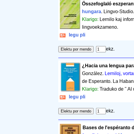
Összefoglaló eszperan
hungara
. Lingvo-Studi
Klarigo:
Lernilo kaj info
lingvoekzameno.
legu pli
ekz.
¿Hacia una lengua pa
González.
Lerniloj, vorta
de Esperanto. La Haba
Klarigo:
Traduko de " Al
legu pli
ekz.
Bases de l'espéranto 