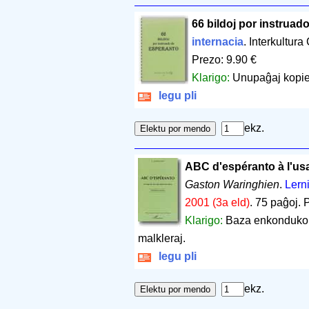
66 bildoj por instruad
internacia
. Interkultur
Prezo: 9.90 €
Klarigo:
Unupaĝaj kopieb
legu pli
ekz.
ABC d'espéranto à l'usa
Gaston Waringhien
.
Lerni
2001 (3a eld)
.
75 paĝoj
.
P
Klarigo:
Baza enkonduko 
malkleraj.
legu pli
ekz.