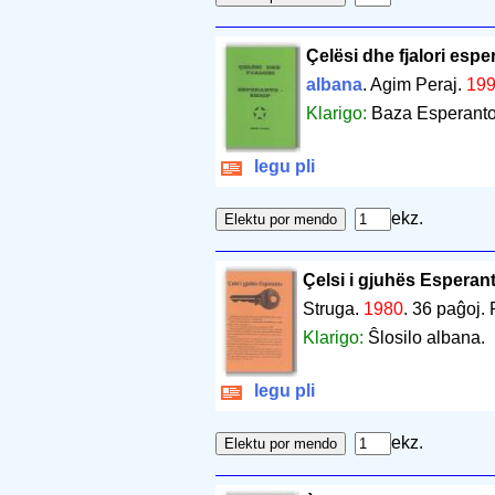
Çelësi dhe fjalori esp
albana
. Agim Peraj.
19
Klarigo:
Baza Esperanto-
legu pli
ekz.
Çelsi i gjuhës Esperan
Struga.
1980
.
36 paĝoj
.
Klarigo:
Ŝlosilo albana.
legu pli
ekz.