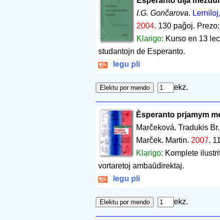
Èsperanto dlja meždu
I.G. Gončarova
.
Lerniloj
2004
.
130 paĝoj
.
Prezo:
Klarigo:
Kurso en 13 lec
studantojn de Esperanto.
legu pli
ekz.
Èsperanto prjamym m
Marčeková. Tradukis Br
Marček. Martin.
2007
.
1
Klarigo:
Komplete ilustri
vortaretoj ambaŭdirektaj.
legu pli
ekz.