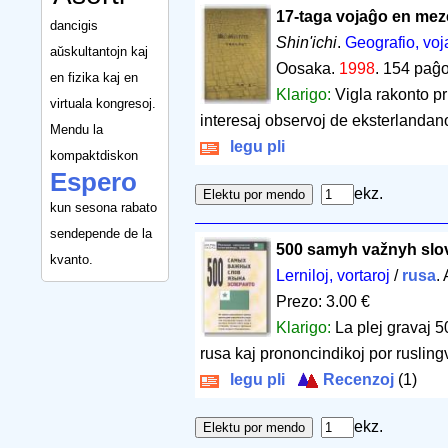
17-taga vojaĝo en mez
dancigis
Shin'ichi
.
Geografio, voja
aŭskultantojn kaj
Oosaka.
1998
.
154 paĝo
en fizika kaj en
Klarigo:
Vigla rakonto pr
virtuala kongresoj.
interesaj observoj de eksterlandan
Mendu la
legu pli
kompaktdiskon
Espero
ekz.
kun sesona rabato
sendepende de la
500 samyh važnyh slov
kvanto.
Lerniloj, vortaroj
/
rusa
.
Prezo: 3.00 €
Klarigo:
La plej gravaj 5
rusa kaj prononcindikoj por rusling
legu pli
Recenzoj
(1)
ekz.