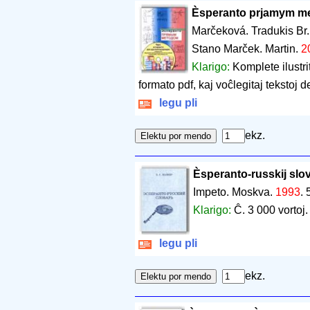
Èsperanto prjamym m
Marčeková. Tradukis Br
Stano Marček. Martin.
2
Klarigo:
Komplete ilustri
formato pdf, kaj voĉlegitaj tekstoj 
legu pli
ekz.
Èsperanto-russkij slov
Impeto. Moskva.
1993
.
Klarigo:
Ĉ. 3 000 vortoj.
legu pli
ekz.