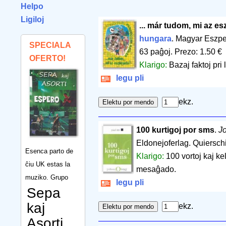
Helpo
Ligiloj
... már tudom, mi az es
hungara
. Magyar Eszp
SPECIALA
63 paĝoj
.
Prezo: 1.50 €
OFERTO!
Klarigo:
Bazaj faktoj pri
legu pli
ekz.
100 kurtigoj por sms
.
J
Eldonejoferlag. Quiersch
Esenca parto de
Klarigo:
100 vortoj kaj ke
ĉiu UK estas la
mesaĝado.
muziko. Grupo
legu pli
Sepa
kaj
ekz.
Asorti