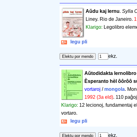
Aŭdu kaj lernu
.
Sylla 
Liney. Rio de Janeiro.
1
Klarigo:
Legolibro elem
legu pli
ekz.
Aŭtodidakta lernolibr
Èsperanto hèl ôôrôô s
vortaroj
/
mongola
. Mon
1992 (3a eld)
.
110 paĝoj
Klarigo:
12 lecionoj, fundamentaj e
vortaro.
legu pli
ekz.