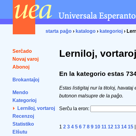
starta paĝo
›
katalogo
›
kategorioj
› Lern
Lerniloj, vortaro
Serĉado
Novaj varoj
Abonoj
En la kategorio estas 734 
Brokantaĵoj
Estas listigitaj nur la titoloj, havataj
Mendo
butonon malsupre de la paĝo.
Kategorioj
Lerniloj, vortaroj
Serĉu la eron:
Recenzoj
Statistiko
1
2
3
4
5
6
7
8
9
10
11
12
13
14
15
Elŝutu