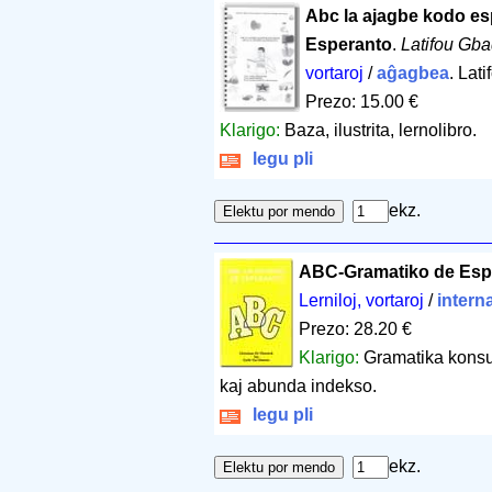
Abc la ajagbe kodo es
Esperanto
.
Latifou Gb
vortaroj
/
aĝagbea
. Lat
Prezo: 15.00 €
Klarigo:
Baza, ilustrita, lernolibro.
legu pli
ekz.
ABC-Gramatiko de Esp
Lerniloj, vortaroj
/
intern
Prezo: 28.20 €
Klarigo:
Gramatika konsul
kaj abunda indekso.
legu pli
ekz.