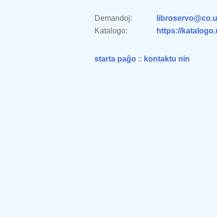
Demandoj:
libroservo@co.u
Katalogo:
https://katalogo
starta paĝo
::
kontaktu nin