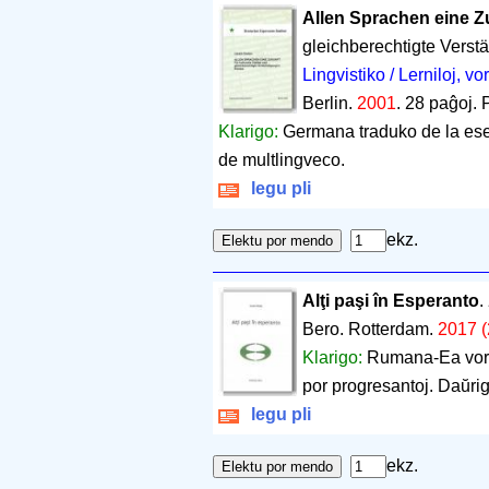
Allen Sprachen eine Z
gleichberechtigte Verst
Lingvistiko / Lerniloj, vor
Berlin.
2001
.
28 paĝoj
.
Klarigo:
Germana traduko de la eseo 
de multlingveco.
legu pli
ekz.
Alţi paşi în Esperanto
.
Bero. Rotterdam.
2017 (
Klarigo:
Rumana-Ea vortol
por progresantoj. Daŭrig
legu pli
ekz.