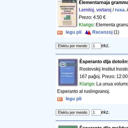
Èlementarnaja grammat
Lerniloj, vortaroj
/
rusa
.
Prezo: 4.50 €
Klarigo:
Elementa gramat
legu pli
Recenzoj
(1)
ekz.
Èsperanto dlja dotoš
Rostovskij Institut Ino
167 paĝoj
.
Prezo: 12.00
Klarigo:
La unua volumo 
Esperanto al ruslingvanoj.
legu pli
ekz.