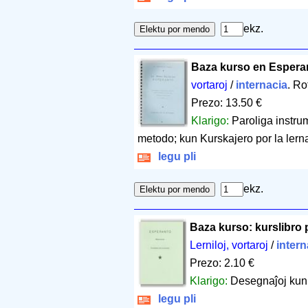
ekz.
Baza kurso en Espera
vortaroj
/
internacia
. Ro
Prezo: 13.50 €
Klarigo:
Paroliga instrum
metodo; kun Kurskajero por la lern
legu pli
ekz.
Baza kurso: kurslibro 
Lerniloj, vortaroj
/
intern
Prezo: 2.10 €
Klarigo:
Desegnaĵoj kun 
legu pli