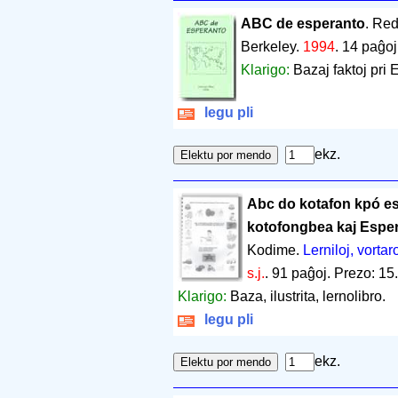
ABC de esperanto
. Red
Berkeley.
1994
.
14 paĝoj
Klarigo:
Bazaj faktoj pri 
legu pli
ekz.
Abc do kotafon kpó es
kotofongbea kaj Espe
Kodime.
Lerniloj, vortar
s.j.
.
91 paĝoj
.
Prezo: 15
Klarigo:
Baza, ilustrita, lernolibro.
legu pli
ekz.