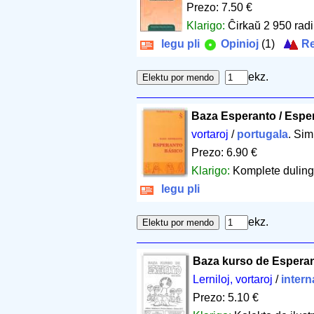
Prezo: 7.50 €
Klarigo:
Ĉirkaŭ 2 950 radik
legu pli
Opinioj
(1)
Re
ekz.
Baza Esperanto / Espe
vortaroj
/
portugala
. Sim
Prezo: 6.90 €
Klarigo:
Komplete dulingv
legu pli
ekz.
Baza kurso de Espera
Lerniloj, vortaroj
/
intern
Prezo: 5.10 €